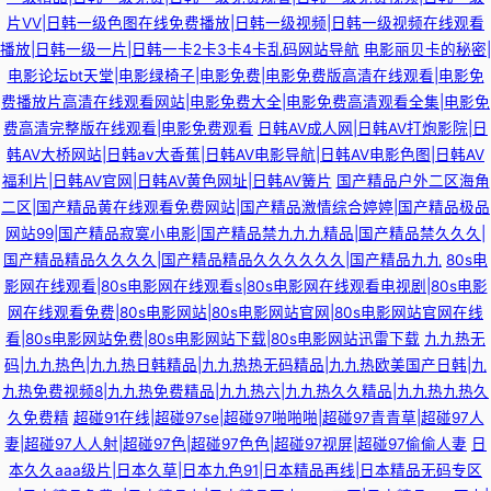
片VV|日韩一级色图在线免费播放|日韩一级视频|日韩一级视频在线观看
播放|日韩一级一片|日韩一卡2卡3卡4卡乱码网站导航
电影丽贝卡的秘密|
电影论坛bt天堂|电影绿椅子|电影免费|电影免费版高清在线观看|电影免
费播放片高清在线观看网站|电影免费大全|电影免费高清观看全集|电影免
费高清完整版在线观看|电影免费观看
日韩AV成人网|日韩AV打炮影院|日
韩AV大桥网站|日韩av大香蕉|日韩AV电影导航|日韩AV电影色图|日韩AV
福利片|日韩AV官网|日韩AV黄色网址|日韩AV簧片
国产精品户外二区海角
二区|国产精品黄在线观看免费网站|国产精品激情综合婷婷|国产精品极品
网站99|国产精品寂寞小电影|国产精品禁九九九精品|国产精品禁久久久|
国产精品精品久久久久|国产精品精品久久久久久久|国产精品九九
80s电
影网在线观看|80s电影网在线观看s|80s电影网在线观看电视剧|80s电影
网在线观看免费|80s电影网站|80s电影网站官网|80s电影网站官网在线
看|80s电影网站免费|80s电影网站下载|80s电影网站迅雷下载
九九热无
码|九九热色|九九热日韩精品|九九热热无码精品|九九热欧美国产日韩|九
九热免费视频8|九九热免费精品|九九热六|九九热久久精品|九九热九热久
久免费精
超碰91在线|超碰97se|超碰97啪啪啪|超碰97青青草|超碰97人
妻|超碰97人人射|超碰97色|超碰97色色|超碰97视屏|超碰97偷偷人妻
日
本久久aaa级片|日本久草|日本九色91|日本精品再线|日本精品无码专区