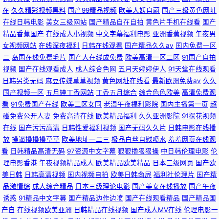
在
久久精彩视频黑料
国产99精品视频
欧美人妖自蔚
国产三级黄色网址
在线日韩电影
美女三级网站
国产精品自在自拍
黄色片手机在线看
国产
精品香蕉国产
在线成人小视频
中文字幕福利电影
亚洲香蕉视频
午夜男
女视频网站
在线深夜福利
日韩在线观看
国产精品久久av
国内免费一区
二
岛国在线免费毛片
国产人在线成免费
欧美高清一区二区
91国产自拍
视频
国产在线观看成人
成人综合色网
五月天婷婷伊人
91天堂在线观看
日韩另类无码
麻豆传媟草草视频
黄色网址在线看
最新欧洲免费av
久久
国产视频一区
五月婷丁香网站
丁香五月综合
综合色色欧美
高清免费观
看
91免费国产在线
欧美二区女同
老湿午夜福利影院
国内主播第一页
超
碰免费公开人妻
免费高清在线
欧美精品福利
久久亚洲影院
91探花视频
在线
国产污污高清
日韩性爱福利视频
国产无码久久片
日韩电影在线播
放
操逼操操操草草
欧美地址一二三
极品白丝自慰喷水
羞羞网页在线观
看
日韩精品高清无码
97资源中文字幕
狠狠撸狠狠操
中日韩伦理电影
伦
理电影香港
午夜视频精品成人
欧美精品欧美精品
日本三级网页
国产欧
美日韩
日韩高清视频
国内视频自拍
欧美日韩肏屄
福利社伦理片
国产精
品激情综
成人综合精品
日本三级理论电影
国产美女在线播放
国产午夜
诱惑
91精品中文字幕
国产精品边作边喷
国产在线观看精品
国产精品国
产自
在线视频欧美亚洲
日韩精品在线视频
国产成人MV在线
伦理电影一