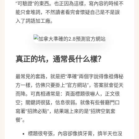
“可驗證”的東西。也正因為這樣，寫內容的時候不
能只會堆詞，不然讀者看完會懷疑自己是不是誤
入了詞語加工廠。
真正的坑，通常長什么樣？
最常見的套路，就是把“準確”兩個字說得像祖傳秘
方一樣，仿佛只要掛上“官方網站”，答案就會從天
而降。可真相通常是：頁面標題很嚇人，正文很
空；關鍵詞很猛，信息很弱。就像有些餐廳門口
寫著“招牌必點”，結果端上來的是“招牌空氣套
餐”。
標題很夸張，內容卻像擠牙膏，擠半天也沒