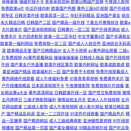
草掉香蕉
操碰在线不卡
青青草综合网
欧美日韩国产丝袜
午夜成人影院
免费欧美α片
吃瓜在线内射
欧美国产色图
黄色三级A片视频
国产在线视
频专区
日韩另类在线
欧美高清一区二
孕妇无码精品
亚洲国产美女
综合
永久精品日韩
日韩国产二区
国产精品一级在线
丁香五月激情综合
欧美a
大片欧美片
国产亚洲视频网站
日韩黄片一区二区
国产在线资源站
成人
免费毛片
东方四虎影院
欧美一区二区孕妇
中文字幕第9页
国产丰满熟女
欧美第一福利网站
免费视频一区二区
国产成人人综合色
亚洲综合无码高
清
欧美精品天堂
国产日韩精品91
女人不卡视频
av黄色网址观看
二级c
片免费视频
AV黄色观看网站
操操操操操操
日韩成人极品
国产在线视频
在线
国产美女户外直播
欧美在线区第页
欧美内射网址
欧美成欧美成
欧
美亚洲国产精品
欧美福利片一区
国产免费不卡视频
免费在线观看成人
黄色网络在线观看
成人午夜福利免费
91青青青草视频
免费黄色毛片
国
产在线播放精品
日本高清视频不卡
午夜激情影院
免费视频片在线看
美
女网站黄a大全
黄色高清网站
日韩欧美在线一区
国产性交兔费视频
激情
五月婷婷日
三级尤物影院福利
激情自拍五月天
亚洲人人在线视频
五月
花网站欧美
三级成人影院
成人午夜视频网
成人影片网址
欧美日韩乱国
产
国产精品乱码高
亚洲一二三四在线
91洮色在线观看
国产精品色片
精
品一区嫩草
国产精选网站
成人三级经典电影
亚洲做性爱视频
91在线视
频播放
国产精品第一页国
国产美女裸网站
91精品视频在线
国产吃瓜免