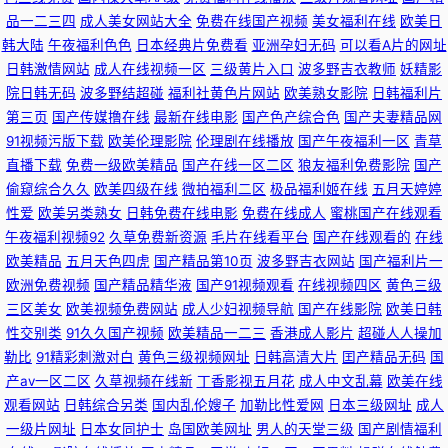
品一区二区三区日韩蜜桃 日本熟女AV jk啪啪内射 超碰网人人操 欧美色综合
品一二三四
成人美女网站大全
免费在线国产视频
美女福利在线
欧美日
韩大陆
午夜福利色色
日本经典片免费看
亚洲孕妇无码
可以看A片的网址
片 91学生妹视频 在线亚洲精品福利导航 黑丝美女网站 日韩无码高清网站 欧
日韩激情网站
成人在线视频一区
三级黄片入口
波多野吉衣教师
妖精影
院日韩无码
波多野结超碰
福利社黄色片网站
欧美熟女影院
日韩福利片
美娱乐中文网 91在线 亚洲欧美日韩 韩国一级网站 久久艹一区 浮力影院国产
第三页
国产传媒撸在线
最新在线电影
国产色产综合色
国产夫妻精品网
91视频污版下载
欧美伦理影院
伦理剧在线播放
国产午夜福利一区
青草
直播下载
免费一级欧美精品
国产在线一区二区
狼友福利免费影院
国产
第一 国产精品一二三区夜夜躁 91网址在线免费观看 黑料网a片 男人色色91
偷窥综合久久
欧美四级在线
微拍福利二区
极品福利姬在线
五月天婷婷
性爱
欧美另类熟女
日韩免费在线电影
免费在线成人
蜜桃国产在线观看
91精品中文字幕 天天综合姐姐色 国产情侣自拍 免费福利社老司机 欧美日韩
午夜福利视频92
久草免费新资源
毛片在线看平台
国产在线观看的
在线
欧美精品
五月天色四虎
国产精品第10页
波多野吉衣网站
国产福利片一
日批不卡 欧美日av 欧美久久精品国产 99导航 2018国产自拍 久久草最新网
欧洲免费视频
国产精品精华液
国产91视频观看
在线视频四区
黄色三级
三区美女
欧美视频免费网站
成人少妇视频导航
国产在线影院
欧美日韩
址获取 69福利精品影院 天天操逼 国产精品三级专区 六月天婷婷 欧美TV 91
性交别类
91久久国产视频
欧美精品一二三
香港成人影片
超碰人人操加
勒比
91精彩刺激对白
黄色三级视频网址
日韩高清大片
囯产精品无码
国
浏览网页版蜜桃 亚洲欧美日韩国产成人 后入韩国少妇 天堂网视频2025 亚洲
产aⅴ一区二区
久草视频在线新
丁香影视五月花
成人中文乱幕
欧美在线
观看网站
日韩综合另类
国内乱伦嫂子
加勒比性爱网
日本三级网址
成人
无码高清视频 黑丝啪啪后入 老湿机影视福利视频 国产精品禁久久精品 色av
一级片网址
日本女同护士
岛国欧美网址
男人的天堂三级
国产剧情福利