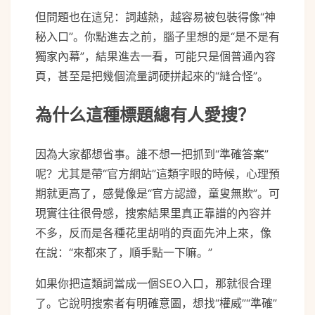
但問題也在這兒：詞越熱，越容易被包裝得像“神
秘入口”。你點進去之前，腦子里想的是“是不是有
獨家內幕”，結果進去一看，可能只是個普通內容
頁，甚至是把幾個流量詞硬拼起來的“縫合怪”。
為什么這種標題總有人愛搜？
因為大家都想省事。誰不想一把抓到“準確答案”
呢？尤其是帶“官方網站”這類字眼的時候，心理預
期就更高了，感覺像是“官方認證，童叟無欺”。可
現實往往很骨感，搜索結果里真正靠譜的內容并
不多，反而是各種花里胡哨的頁面先沖上來，像
在說：“來都來了，順手點一下嘛。”
如果你把這類詞當成一個SEO入口，那就很合理
了。它說明搜索者有明確意圖，想找“權威”“準確”