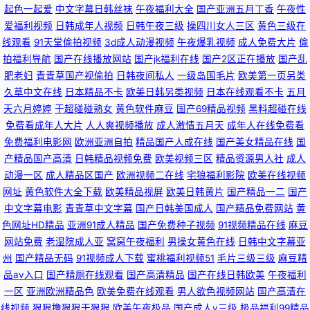
起色一起爱
中文字幕日韩丝袜
午夜福利大全
国产亚洲五月丁香
午夜性
亚洲天堂网日本免费 久久草在线国产 91麻豆蜜桃 51页精品 欧美极品视频 爱
爱福利视频
日韩成年人视频
日韩午夜三级
操四川女人三区
黄色三级在
线观看
91天堂偷拍视频
3d成人动漫视频
午夜爆乳视频
成人免费大片
偷
香蕉视频 欧美人性交xⅩⅩ 天美九一 精品无码人妻一区二区 91看片黄色 尤物
拍福利导航
国产在线播放网站
国产jk福利在线
国产2区正在播放
国产乱
肥老妇
青青草国产视偷拍
日韩夜间私人
一级岛国毛片
欧美第一页另类
91 久久天堂女人在线 91视频在线资源 福利观看 欧美亚洲另类成熟 成人免费
久草中文在线
日本精品不卡
欧美日韩另类视频
日本在线观看不卡
五月
天六月婷婷
干超碰碰熟女
黄色软件麻豆
国产69精品视频
黑料超碰在线
一区二区三区 可以免费在线看污污的网站 日韩三级大片 国产岳母理论9 91
免费看成年人大片
人人爽视频播放
成人激情五月天
成年人在线免费看
免费福利电影网
欧洲亚洲自拍
精品国产人成在线
国产美女精品在线
国
网站入口永久 美女巨乳91 色欧美网址第一页 日韩成人在线视频 亚洲第四页
产精品国产高清
日韩精品视频免费
欧美视频三区
精品资源男人社
成人
动漫一区
成人精品区国产
欧洲视频二在线
宅狼福利影院
欧美在线视频
在线 伦理一区 99传媒视频
网址
黄色软件大全下载
欧美精品视屏
欧美日韩黄片
国产精品一二
国产
中文字幕电影
青青草中文字幕
国产日韩美国成人
国产精品免费网站
黄
色网址HD精品
亚洲91成人精品
国产免费种子视频
91视频精品在线
麻豆
网站免费
老湿院成人亚
窝窉午夜福利
男操女黄色在线
日韩中文字幕亚
州
国产精品无码
91视频成人下载
蜜桃福利视频51
毛片三级三级
麻豆精
品av入口
国产精厕在线观看
国产高清精品
国产在线日韩欧美
午夜福利
一区
亚洲欧洲精品色
欧美免费在线观看
男人欲色视频网站
国产高清在
线视频
狠狠撸狠狠干狠狠
欧美午夜极品
国产成人v三级
极品福利99精品