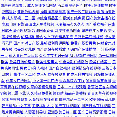
国产在线观看污
成人在线吃瓜网站
西瓜影院伦理片
欧美a在线播放
欧美
机午夜影院 99久久毛片网 aV色导航 玖玖玖国产 91巨炮福利网 亚洲人成电
亚韩网址
亚洲色码视频
操操操草草草草
国产一区二区丝袜
狠狠撸亚洲
色
成人影视一区二区
91综合精品国产
欧美在线免费
国产美女主播在线
影网站色 精品丝袜 91AV大神 亚洲av资源在线网站 九一玖色 亚洲欧美日韩
免费电影下载
高清成人免费视频
人妻精品久久久久
国产美女福利在线
日韩无码伦理视频
超碰网页香蕉
欧美性爱第四页
国产成年人电影
美女
国产精 久久VV 91次元成人APP 午夜理伦三级理论 精品久久噜噜噜噜 91传
黄视频网站
伦理福利网站
久久夜色精品国产
日韩欧美亚洲视频
成人高
清无码
国产91对白在线
最新福利资源网址
免费在线看黄色
内射合集对
媒下载 亚洲中文丝袜精品网 久久中国少妇 91伦理 亚洲人妻激情在线三级 精
白在线
欧美熟女乱伦
国产网站在线播放
无码国产在线播放
日韩系列第
一页
成人黄色三级网站
久久午夜少妇无码
A片视频在线网站
第一福利网
东三级 91极品处女 亚洲成人资源在线 黄色网络入口处 亚洲欧美综合18 午夜
欧美
欧美日韩伦理片
欧美性爱黑人
午夜电影在线播放
欧美在线第一
黄
色毛片网址
男女日b真人视频
国产白丝视频
福利精品在线视频
三级日本
成人免费福利网站 精品国产一二区 91N在线WWW 亚洲三黄网站 精品无码视
网站
门事件一区二区
成人免费在线观看
91成人自拍视频
91爆操在线观
看
成年人在线网站
中文第一页在线
青青草综合在线
91直播体育直播
青
频入口 91看淫黄大片 亚洲色青青草原网站 九1在线网页 97视屏在线观看 超
草青青在线视频
久草的视频免费看
日本一本在线观看
香蕉社区变态视频
91视频迅雷下载
久久精品免费视频
国内精品在线播放
青青国草在线视频
碰97人人射 女生露出自慰喷水 97资源在线中文 aⅴ福利影院 美女网站色免费
97国产在线观看
污黄视频在线观看
国产精品一二三区
欧美99家庭乱伦
韩日精品中文字幕
午夜福利大片
国产在线视频91
国产日本在线视频
三
91偷拍视频在线观看 51国产精品 免费无码视频一二三 AV线上 国产av福利院
级片黄色网址
人妻福利导航
亚洲欧美日韩一区
国产日韩高清视频
日韩