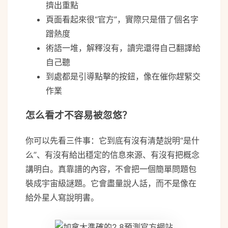
擠出重點
頁面看起來很“官方”，實際只是借了個名字
蹭熱度
術語一堆，解釋沒有，讀完還得自己翻譯給
自己聽
到處都是引導點擊的按鈕，像在催你趕緊交
作業
怎么看才不容易被忽悠？
你可以先看三件事：它到底有沒有清楚說明“是什
么”、有沒有給出穩定的信息來源、有沒有把概念
講明白。真靠譜的內容，不會把一個簡單問題包
裝成宇宙級謎題。它會盡量說人話，而不是像在
給外星人寫說明書。