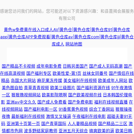
感谢您访问我们的网站，您可能还对以下资源感兴趣：和县蓖揭会展服务
有限公司
黄色w免费黄在线入口成人AV|黄色仓|黄色仓库|黄色仓库91|黄色仓库
app|黄色仓库APP免费观看|黄色仓库av|黄色仓库com|黄色仓库jjj|黄色仓
库成人
网站地图
国产视频自 人人色人人插 香蕉视频久久 欧美日韩精品在线一区二区视频 免
国产精品不卡视频
成年电影免费
日韩另类国产
国产成人无码高潮
国产
在线高清视频
国产福利专区
欧美性爱-第1页
丝袜女同番号
国产情侣在线
费福利社老司机 日本理论免费在线观看 成人性交黄色片免费看 国产精品一
精品
岛国大片网站
麻花果冻传媒
美女福利在线视频
欧美成年人网站
欧
美色图自拍
青草青青视频
欧美三级图片
国产福利资源在线
91午夜激情
精二精 免费看黄网站污污污 99国产 东方AV在线国产精品高清一区 欧美69网
一区
狠狠撸视频网站
欧美影院嗯啊
国产欧美视频在线
日本韩国伦理电
影
亚洲av中文久久
国产成人免费看
国产免费电影
福利在线视频直播
在
91小仙女思妍 亚洲日韩色性视频 久久人热人 91豆花网页 性交电影 黄色色情
线视频网站
国产福利电影一区
91香蕉黄色视频
综合丁香网站
狠狠操夜
夜撸
最新福利在线视频
激情叉叉操逼
午夜福利在线电影
超碰夫妻91无
婷婷影院 青青艹狠狠干 91迅雷种子在线观看 91白丝视频 久久色播日本成人
码
亚洲第十页第一页
国产青草国际
人人妻精品视频
国产精品二三区
激
情都市色网
波多野结家庭教师
亚洲五月天综合
搞爽欧美的逼
欧美日韩