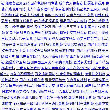
站
狠狠鲁亚洲无码
国产色视频网免费
成年女人免费看
操逼福利看片
免
免费在看中文版 久久欧美 91豆花网页入口 天天综合国产 国产精品人人网 麻
费在线毛片网站
成人午夜伦理电影
宅男福利影院
精品九九五月天
91桃
色视频下载
欧美成人福利社
黑料一区在线
人妻有码中文字幕
日韩在线
豆禁影库三区四区 欧美日韩伊人狠狠 WWW豆花AVcom 超碰伊人大香蕉 免
天堂
91高清在线看片
av在线吧擦吧擦
精品国产自左线拍
日韩在线播放
一区
91免费福利视频
欧美日韩高清在线
五月亭亭丁香播
国产在线短视
费妞干网在线观看 91小视频下载 07看片视频网海外 九九热有精品 亚洲资源
频
91夫妻原创自拍
国产免费视频网站
潮喷影院在线观看
操碰青青操碰
日韓免费高清无码
毛片福利影视
成人动漫在线看
欧美日韩第二页
精品
在线 少妇人妻精品一二区三 黄色链接 综合狼久久 天堂网a美女 国产在线1区
欧美在线
三级伦理资源
97精品免费视频
变态另类第3页
国产日韩性爱
欧美性爱第十页
日韩欧美极品影院
极品少妇内射
国产日产精品
欧美三
2区3区 丝袜久久亚洲国产亚洲精品 日韩影院 丁香婷婷三级三级网站 精品传
级福利片
蜜桃免费影院cc
久久午夜福利电影
国产精选视频
精品国产网
站
超碰婷婷五月
亚洲色图五月天
午夜爽爽影院
欧美另类激情
国产精品
媒 殴美一级片 波多野洁衣电影巨乳3 A片成人片毛片久久 蜜臀av首页 午夜
都市激情
丁香五月深爱网
五月天色色综合
国产在线1区2区
国产大片视
频mv
91自拍视频网站
男女插炮网站
午夜免费伦理电影
激情性交影院
自
福利不卡了 海角在线看网页 日批视频免费在线观看 日韩精品―中文字幕 国
拍欧美日韩
国产99视频在线
青青草原综合
午夜乱伦福利
吃瓜黑料国产
精品
国产va免费精品
中国美女足交
谁有免费黄色网址
国产精品91在线
产在线视频第一页 天堂8Aⅴ 日韩欧美综合网 国产a无 青久热不卡 日韩3级电
日韩经典欧美综合
91短视频在线看
青青草精品视频
极品白丝自慰出水
欧美爱爱影院
亚洲色情天堂
日韩第一页在线
脚交白嫩玉足视频
国产ts在
影 成人免费一区二区三区 国产一区二区91欧美 欧美一区二区三区射精 老司
线播放
无码精品一级毛片
伦理三级片黄视频
91蝌蚪在线视频
亚洲中文
字幕精品
日本三级电影
综合五月婷婷
女同成人用品
久草超碰在线观看