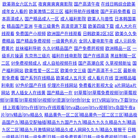
欧美熟女六区九区
夜爽爽爽爽爽影院
国产高清午夜
在线日韩综合欧美
成年女人看的
欧美激情二区三区
福利导航在线播放
国产无码免费看
日
本高清成人
国产精品成人一区
成人福利影院
欧美人与兽性
日本韩国美
女
精品国产亚洲
午夜三级黄色
高清资源下载
欧美四级下载
成人大片在
线观看
免费国产小视频
欧洲国产在线观看
日韩欧美2区3区
欧美久久免
费精品
国产精品免费视频
一级黄色毛片
女同人妻电影午夜
成人元码免
费黄片
丝袜福利导航
久久91精品国产
国产免费屄视频
欧洲精品一区
一
级毛片操逼
东京热三级片
福利在线电影院
国产在线高清
黑丝制服一区
二区
91免费视频成人
成人自拍视频在线
国产高潮白浆
久草视频新址
国
产福利网站
欧美性爱一区二区
欧美中文三级
国产高清不卡二区
最新电
影免费看
国产系列在线精品
欧美成人五月天
成人看片在线
亚洲精品福
利电影
97色伦国产在线
伦理片在线网站
免费看片影视大全
a片网站a片
网站
男人插女人在线黄
国产精品一在
91草莓|91草莓免费视频|91草莓视
频|91草莓|91草视频|91视频|91资源|91|91你|91女
91TV网站|91tv下载|91tv
线上观看|91tv在线|91tv在线观看|91va路com|91vv视频|91v岛国午夜a
片|91V精品|91v精品久
精品黄色一区二区|精品黄色一区二区三区|精品极
品国产久|精品交配抽插|精品九九国产九九|精品九九久久精品九九|精品
九区二区|精品九月激情网站|精品久成人网网久久九|精品久狠狠干
日韩
一级精品|日韩一级免费|日韩一级免费观看|日韩一级免费视频|日韩一级