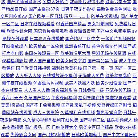
级
国产老师自慰喷水
另类人妖影片
欧美图片激情小说
欧美另类天堂
国
产精品自在线
国产主播第37页
日韩午夜无码影视
最新免费黄色网址
淫
交黑料吃瓜AV
国产欧美一区日韩
精品一卡二卡
欧美在线视频a
国产美女
一区二区
日本在线视频看看
91香蕉国产精品
男女打炮网站
免费看片日
韩
欧美性综合网
国语看片免费观看
夜夜骑青青草
国产中文免费字幕
av
影视在线观看
日本高清在线播放
国产精品二区中文
一级毛片视频网站
在线播放成人
欧美精品一区免费
亚洲香蕉在线
黄色资源无码网
国产武
打片老电影
岛国在线观看一区
欧美激情第六页
黑料无码在线资源
在线
观看福利影院
成人国产自拍
欧美女同文字浴
国产精品黑色丝
成人午夜
看黄在
国产欧美日韩视频
福利社欧美在线
国产第一页一页
国产一区二
区播放
人人奸人人操
在线播放深夜福利
无码成人免费
欧美丝袜乱伦
亚
洲午夜在线视频
91香蕉污污视频
欧美人妖黑人妖
欧美少妇性爱
国产午
夜在线观看
人人看人人插
深夜福利影院
日韩免费一级
亚瑟在线无码
丁
香六月天天
久草国产精品
午夜晚间福利
福利导航在线
操碰视屏观看
欧
美第1页熟妇
国产不卡免费视频
国产乱来乱子视频
爱豆传媒国产剧情
搞
黄网站在线观看
成人三级影院
久草福利在线视频
黄色天堂自慰
日韩午
夜激情电影
久久精彩视频8
福利在线免费
国产视频二区
丝瓜视频成人
精
品夜插视频
国产极品一区
日韩伦理大全
另类专区国产精品
欧美xx在线
观看
先锋影音女同
国产a线视频播放
日韩欧美加勒比
国产中文字幕日韩