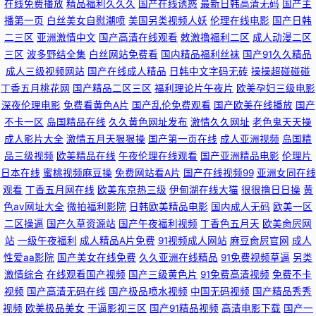
在线免费播放
精品福利久久久
国产在线诱惑
最新日韩高清无码
国产主
欧美日韩精品人妻久久 成人9118禁网站 精品9197九色超踫 欧美亚洲人成网
播第一页
白丝美女自慰潮喷
美国另类视频人妖
伦理在线电影
国产日韩
二三区
亚洲激情中文
国产高清在线观看
敕激撸福利二区
成人动漫二区
站 草莓视频在线看 午夜剧场1分钟体验区 亚洲欧美精品国产日韩 九一干逼
三区
波多野结全集
白丝网站免费看
国内精品福利丝袜
国产91久久精品
成人三级视频网站
国产在线成人精品
日韩中文字码无砖
操操超碰碰碰
91黄色视频精品 在线岛国欧美 久久嫩草av ９1网站 91热爆偷拍综合视频 青
丁香五月桃花网
国产精品二区三区
福利理论片午夜片
欧美孕妇三级电影
深夜伦理电影
免费看黄色A片
国产乱伦免费观看
国产欧美在线播放
国产
不卡一区
岛国精品在线
久久黄色网址发布
激情久久网址
老色鬼天天操
青在线视频免费播放 国产高清一级久久毛片 洗纹身对怀孕有影响吗 无码人
成人影片大全
激情五月天狠狠操
国产第一页在线
成人亚洲视频
岛国精
品三级视频
欧美精品在线
午夜伦理在线观看
国产亚洲精品电影
伦理片
妻一区免费 黄色大全视频 中文字幕搜索新AV 无码高清三区 密桃传楳在线视
日本在线
蜜桃视频麻豆操
免费网站看A片
国产在线视频99
亚洲女同在线
观看
丁香五月网在线
欧美东京热三级
伊甸湖在线大猫
很很撸日日操
黄
频 AV免费在线观看入口 九一国产视频一区 日韩久久一本一色 国产精品久久
色av网址大全
微拍福利影院
日韩欧美精品电影
国内成人无码
欧美一区
二区操逼
国产久草资源站
国产午夜福利视频
丁香色五月天
欧美肏屄网
日精品 51导航 午夜九一 久久淫九九av AV天堂资源网站 久久婷婷一级婬片
站
一级午夜福利
成人精品A片免费
91视频成人网站
麻豆肏屄官网
成人
性爱aa影院
国产美女在线免费
久久亚洲在线精品
91免费视频草逼
另类
AAA 日本黄色大全 国产精品乱二区 色色综合az 色欲av网站 国产色免费 在
激情综合
在线观看国产视频
国产三级黄色片
91免费高清视频
免费不卡
视频
国产高清无码在线
国产极品喷水视频
中国无码视频
国产精品秀秀
线观看免费版高清版 午夜影音在线资源站 九九热精品视频 91官网在线观看
视频
欧美极品美女
干逼影视三区
国产91精品视频
高清电影下载
国产一