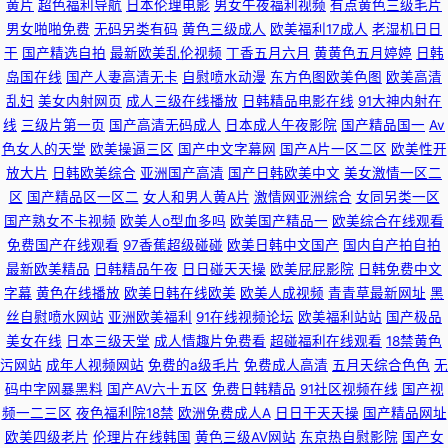
黄片
超色福利导航
日本伦理电影
男女午夜福利视频
有点黄色三级毛片
男女啪啪免费
无码另类有码
黄色三级成人
欧美福利17成人
老湿机日日
干
国产精选自拍
最新欧美乱伦视频
丁香五月六月
黄黄色五月婷婷
日韩
岛国在线
国产人妻高清无卡
自慰喷水动漫
东方色图欧美色图
欧美高清
乱妇
美女内射网页
成人三级在线播放
日韩精品电影在线
91大神内射在
线
三级片第一页
国产高清无码成人
日本成人午夜影院
国产精品国一
Av
色女人的天堂
欧美操逼三区
国产中文字幕网
国产A片一区二区
欧美性开
放大片
日韩欧美综合
亚洲国产高清
国产日韩欧美中文
美女激情一区二
区
国产精品区一区二
女人和男人黄A片
激情网亚洲综合
女同另类一区
国产熟女不卡视频
欧美人o型血多吗
欧美国产精品一
欧美综合在线观看
免费国产在线观看
97香蕉超级碰碰
欧美日韩中文国产
国内自产拍自拍
最新欧美精品
日韩精品午夜
日日碰天天操
欧美屁屁影院
日韩免费中文
字幕
黄色在线播放
欧美日韩在线欧美
欧美人成视频
青青草最新网址
黑
丝自慰喷水网站
亚洲欧美福利
91在线视频论坛
欧美福利站站
国产极品
美女在线
日本三级天堂
成人情趣片免费看
超碰福利在线观看
18禁黄色
污网站
成年人视频网站
免费的a级毛片
免费成人高清
五月天综合色色
无
码中字网暴黑料
国产AV六十五区
免费日韩精品
91社区视频在线
国产视
频一二三区
夜色福利院18禁
欧洲免费成人A
日日干天天操
国产精品网址
欧美四级老片
伦理片在线韩国
黄色三级AV网站
东京热自慰影院
国产女