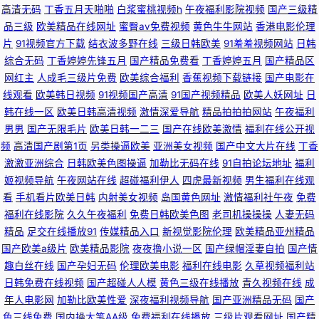
高清无码
丁香五月天啪啪
白浆蜜桃视频h
午夜福利影院视频
国产三级精
不卡 网站在线观看mv视频 国产一二三视频 瑟瑟av中文 日韩色图第三页 白
品三级
欧美精品在线网址
蜜臀av免费视频
黄色牛牛网站
香港电影伦理
片
91视频官方下载
结衣波多野在线
三级日韩欧美
91羞羞视频网站
日韩
丝后入 91舞社官网 久草导航 国产91不卡 成人久久A毛片 美女性生活网站 91
综合无码
丁香婷婷先锋五月
国产精品免费看
丁香婷婷五月
国产精品区
网红主
人成毛三级片免费
欧美综合福利
香蕉视频下载链接
国产电影在
骚货妇noav 亚洲美女国产探花 亚洲色在线资源 日本不卡视频在线 久久人热
线观看
欧美韩日视频
91视频国产高清
91国产视频精品
欧美人妖网址
日
韩在线一区
欧美日韩高清视频
激情深爱导航
精品拍拍拍网站
午夜福利
人 91男男视频 伊人久久黄色视频 九草免费色站 熟女AV色站导航 亚洲综合日
男男
国产无限毛片
欧美日韩一二三
国产在线欧美激情
福利在线公开视
频
高清国产剧第1页
另类操逼欧美
亚洲美女视频
国产中文大片在线
丁香
韩欧美 国产毛片网页 人人妻AV在线 欧日韩在线视频 国产乱视在线 极品吃瓜
激激亚洲综合
日韩欧美色图操逼
加勒比无码在线
91自拍论坛地址
福利
姬视频导航
午夜网站在线
超碰福利伊人
四虎最新视频
男生福利在线观
福利 蜜臀av 91久久91 熟女视频 国产91传媒 国产欧美日韩在线 WWWAv电
看
手机看片欧美日韩
内射美女视频
岛国黄色网址
激情福利社午夜
免费
福利在线影院
久久午夜福利
免费日韩欧美色图
老司机操操操
人妻无码
影网 三级片国产久久 豆花社区网站 久久成人Av网 美女在线网站视频 草草限
精品
足交在线播放91
传媒精品入口
新视觉影院伦理
欧美精品亚州精品
国产欧美a级片
欧美精品影院
夜夜撸小说一区
国产绿帽淫妻自拍
国产情
制 大香蕉福利导航 免费18视频 91传禖免费 日韩三级在线观看视频 豆花视频
趣白丝在线
国产孕妇无码
伦理欧美电影
福利在线电影
久草视频福利站
日韩免费在线视频
国产超碰人人模
黄色三级在线播放
青久视频在线
成
在线一区 国产精品天 91男女 五月天色色 韩日三级 青青色情 欧美日韩99 精
年人电影网
加勒比欧美性爱
深夜福利视频导航
国产亚洲精品无码
国产
色三线免费
国内操大笔AA级
免费福利在线播放
三级片观看网址
国产精