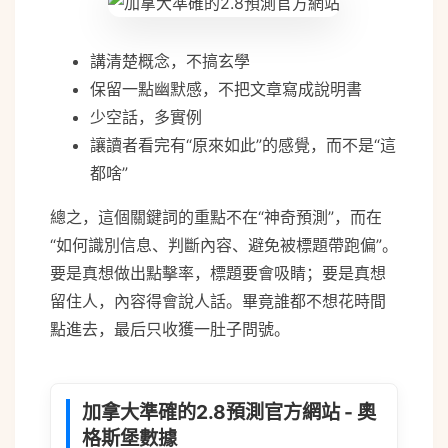
講清楚概念，不搞玄學
保留一點幽默感，不把文章寫成說明書
少空話，多實例
讓讀者看完有“原來如此”的感覺，而不是“這
都啥”
總之，這個關鍵詞的重點不在“神奇預測”，而在
“如何識別信息、判斷內容、避免被標題帶跑偏”。
要是真想做出點擊率，標題要會吸睛；要是真想
留住人，內容得會說人話。畢竟誰都不想花時間
點進去，最后只收獲一肚子問號。
加拿大準確的2.8預測官方網站 - 奧
格斯堡數據