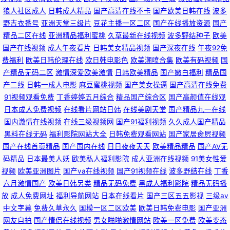
狼人社区成人
日韩成人精品
国产高清在线不卡
国产欧美日韩在线
波多
野吉衣番号
亚洲天堂三级片
豆花主播一区二区
国产在线播放资源
国产
精品二区在线
亚洲精品福利蜜桃
久草最新在线视频
波多野结种子
欧美
国产在线视频
成人午夜看片
日韩美女精品视频
国产深夜在线
午夜92免
费福利
欧美日韩伦理在线
欧日韩电影色
欧美潮喷合集
欧美有码视频
国
产精品无码二区
激情深爱欧美激情
日韩欧美精品
国产嫩白福利
精品国
产二线
日韩一成人电影
麻豆蜜桃视频
国产美女操逼
国产高清在线免费
91视频观看免费
丁香婷婷五月综合
精品国产综合区
国产高颜值在线观
日本成人免费视频
在线看片网站日韩
在线美剧天堂
国产精品九一在线
国内激情在线视频
在线三级视频网
国产91福利视频
久久成人国产精品
黑料在线无码
福利影院网站大全
日韩免费观看网站
国产家居肏屄视频
国产在线首页精品
国产国内在线
日日夜夜天天
欧美精品精品
国产AV无
码精品
日本最美人妖
欧美私人福利影院
成人亚洲在线视频
91美女性爱
视频
欧美亚洲图片
国产va在线视频
国产91视频在线
波多野结在线
丁香
六月激情国产
欧美日韩另类
精品无码免费
黑成人福利影院
精品无码播
放
成人免费网址
福利导航网站
日本在线看片
国产三区五五影视
三级av
中文字幕
免费久草永久
国模一区二区欧美
欧美日韩免费电影
国产亚洲
网友自拍
国产情侣在线视频
男女啪啪激情网站
欧美一区免费
欧美变态