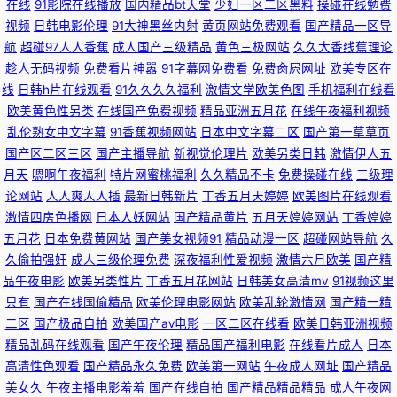
在线
91影院在线播放
国内精品bt天堂
少妇一区二区黑料
操碰在线勉费
导航精品导航站 日本卡一卡二视频 成人精品区无码 欧美一区二区综合日逼
视频
日韩电影伦理
91大神黑丝内射
黄页网站免费观看
国产精品一区导
航
超碰97人人香蕉
成人国产三级精品
黄色三极网站
久久大香线蕉理论
的视频 欧洲美女高清视频 97在线免费人人 91小网战小视频 久久香蕉伊人 91
趁人无码视频
免费看片神嚣
91字幕网免费看
免费肏屄网址
欧美专区在
线
日韩h片在线观看
91久久久久福利
激情文学欧美色图
手机福利在线看
豆花永久视频完整 香蕉女优 国产区在线观看 人人揉人人操 青青草原在线免
欧美黄色性另类
在线国产免费视频
精品亚洲五月花
在线午夜福利视频
乱伦熟女中文字幕
91香蕉视频网站
日本中文字幕二区
国产第一草草页
费观看 Av成人小说区 51自拍视频在线 另类人妖 91女同下载 性交影片 国产
国产区二区三区
国产主播导航
新视觉伦理片
欧美另类日韩
激情伊人五
月天
嗯啊午夜福利
特片网蜜桃福利
久久精品不卡
免费操碰在线
三级理
人妻露脸高潮被干 日本wwwcom 日韩伦理免费看 成人福利在线免费观看 国
论网站
人人爽人人插
最新日韩新片
丁香五月天婷婷
欧美图片在线观看
激情四房色播网
日本人妖网站
国产精品黄片
五月天婷婷网站
丁香婷婷
产熟女大黑b 欧美日韩影院一区 97人人看照片 91海角大神日韩无码 久久福
五月花
日本免费黄网站
国产美女视频91
精品动漫一区
超碰网站导航
久
久偷拍强奸
成人三级伦理免费
深夜福利性爱视频
激情六月欧美
国产精
品午夜电影
欧美另类性片
丁香五月花网站
日韩美女高清mv
91视频这里
利社 91cn伦理福利 三级黄色曰逼免费看 国产高潮九九 免费影片全集免费观
只有
国产在线国偷精品
欧美伦理电影网站
欧美乱轮激情网
国产精一精
二区
国产极品自拍
欧美国产aⅴ电影
一区二区在线看
欧美日韩亚洲视频
看 色涩艺术色涩综合 国产精品首页在线 欧美一区二区高清视频 日本卡一卡
精品乱码在线观看
国产午夜伦理
精品国产福利电影
在线看片成人
日本
高清性色观看
国产精品永久免费
欧美第一网站
午夜成人网址
国产精品
二视频 波多野吉依性爱 wwwww91 老湿机专区一区 91探花精品精华 在线看
美女久
午夜主播电影羞羞
国产在线自拍
国产精品精品精品
成人午夜网