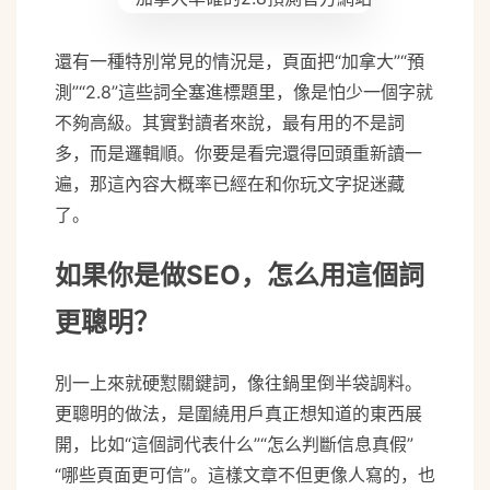
還有一種特別常見的情況是，頁面把“加拿大”“預
測”“2.8”這些詞全塞進標題里，像是怕少一個字就
不夠高級。其實對讀者來說，最有用的不是詞
多，而是邏輯順。你要是看完還得回頭重新讀一
遍，那這內容大概率已經在和你玩文字捉迷藏
了。
如果你是做SEO，怎么用這個詞
更聰明？
別一上來就硬懟關鍵詞，像往鍋里倒半袋調料。
更聰明的做法，是圍繞用戶真正想知道的東西展
開，比如“這個詞代表什么”“怎么判斷信息真假”
“哪些頁面更可信”。這樣文章不但更像人寫的，也