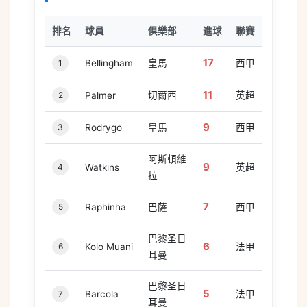
排名
球員
俱樂部
進球
聯賽
17
1
Bellingham
皇馬
西甲
11
2
Palmer
切爾西
英超
9
3
Rodrygo
皇馬
西甲
阿斯頓維
9
4
Watkins
英超
拉
7
5
Raphinha
巴薩
西甲
巴黎圣日
6
6
Kolo Muani
法甲
耳曼
巴黎圣日
5
7
Barcola
法甲
耳曼