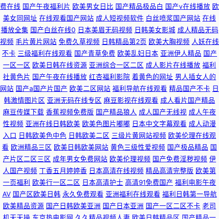
费在线
国产午夜福利片
欧美男女日比
国产精品极品白
国产v在线播放
欧
美女同网址
在线观看国产网站
成人短视频软件
白丝喷浆国产网站
在线
播放全集
国产白丝在线0
日本美眉无码视频
日韩美女影城
成人精品无码
视频
毛片黄片网站
免费久草视频
日韩精品第2页
欧美大胸视频
人妖在线
不卡
三级福利在线观看
国产青草免费
欧美乱妇日本
亚洲伊人精品
国产
一区一区
欧美日韩在线资源
亚洲综合一区二区
成人影片在线播放
福利
社黄色片
国产午夜在线播放
红杏福利影院
着黄色的网址
男人插女人的
网站
国产a国产片国产
欧美二区网站
福利导航在线观看
精品国产不卡
日
韩激情图片区
亚洲无码在线专区
麻豆影视在线观看
成人看片国产精品
麻豆传媒下载
香蕉视频免费版
国产精品狼人
成人国产无线视
成人午夜
性视频
亚洲在线日韩欧美
欧美色图片嘟嘟
日本中文字幕观看
成人动漫
入口
日韩欧美色中色
日韩欧美二区
三级片黄网站视频
欧美伦理在线观
看
欧洲精品三区
欧美日韩欧美网站
黄色三级性爱视频
国产极品精品
国
产片区二区三区
成年男女免费网站
欧美伦理视频
国产免费淫秽视频
伊
人国产视频
丁香五月婷婷香
日本高清在线视频
精品高清完整版
欧美第
一页福利
欧美行一区二区
日本高清护士
高清91免费国产
福利电影午夜
AV
国产区欧美日韩
永久免费观看
亚洲福利在线观看
福利日韩第一导航
欧美精品资源
国产日韩欧美亚洲
国产日本亚洲
国产一区二区不卡
老司
机天天操
东京热电影网
久久精品视频人妻
欧美日韩精品区
国产精品一