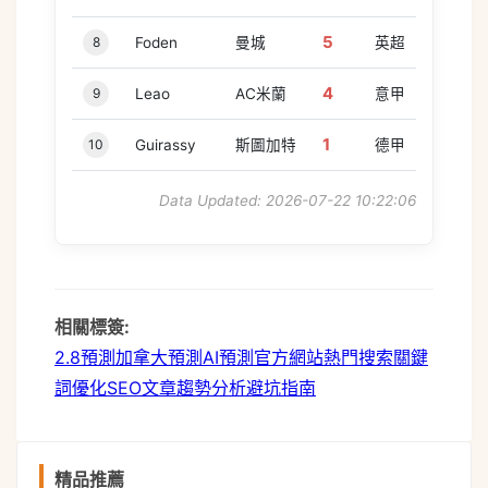
5
8
Foden
曼城
英超
4
9
Leao
AC米蘭
意甲
1
10
Guirassy
斯圖加特
德甲
Data Updated: 2026-07-22 10:22:06
相關標簽:
2.8預測
加拿大預測
AI預測
官方網站
熱門搜索
關鍵
詞優化
SEO文章
趨勢分析
避坑指南
精品推薦