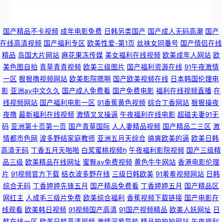
国产视频自 人人色人人插 香蕉视频久久 欧美日韩精品在线一区二区视频 免
国产精品不卡视频
成年电影免费
日韩另类国产
国产成人无码高潮
国产
在线高清视频
国产福利专区
欧美性爱-第1页
丝袜女同番号
国产情侣在线
费福利社老司机 日本理论免费在线观看 成人性交黄色片免费看 国产精品一
精品
岛国大片网站
麻花果冻传媒
美女福利在线视频
欧美成年人网站
欧
美色图自拍
青草青青视频
欧美三级图片
国产福利资源在线
91午夜激情
精二精 免费看黄网站污污污 99国产 东方AV在线国产精品高清一区 欧美69网
一区
狠狠撸视频网站
欧美影院嗯啊
国产欧美视频在线
日本韩国伦理电
影
亚洲av中文久久
国产成人免费看
国产免费电影
福利在线视频直播
在
91小仙女思妍 亚洲日韩色性视频 久久人热人 91豆花网页 性交电影 黄色色情
线视频网站
国产福利电影一区
91香蕉黄色视频
综合丁香网站
狠狠操夜
夜撸
最新福利在线视频
激情叉叉操逼
午夜福利在线电影
超碰夫妻91无
婷婷影院 青青艹狠狠干 91迅雷种子在线观看 91白丝视频 久久色播日本成人
码
亚洲第十页第一页
国产青草国际
人人妻精品视频
国产精品二三区
激
情都市色网
波多野结家庭教师
亚洲五月天综合
搞爽欧美的逼
欧美日韩
高清无码
丁香五月天啪啪
白浆蜜桃视频h
午夜福利影院视频
国产三级精
不卡 网站在线观看mv视频 国产一二三视频 瑟瑟av中文 日韩色图第三页 白
品三级
欧美精品在线网址
蜜臀av免费视频
黄色牛牛网站
香港电影伦理
片
91视频官方下载
结衣波多野在线
三级日韩欧美
91羞羞视频网站
日韩
丝后入 91舞社官网 久草导航 国产91不卡 成人久久A毛片 美女性生活网站 91
综合无码
丁香婷婷先锋五月
国产精品免费看
丁香婷婷五月
国产精品区
网红主
人成毛三级片免费
欧美综合福利
香蕉视频下载链接
国产电影在
骚货妇noav 亚洲美女国产探花 亚洲色在线资源 日本不卡视频在线 久久人热
线观看
欧美韩日视频
91视频国产高清
91国产视频精品
欧美人妖网址
日
韩在线一区
欧美日韩高清视频
激情深爱导航
精品拍拍拍网站
午夜福利