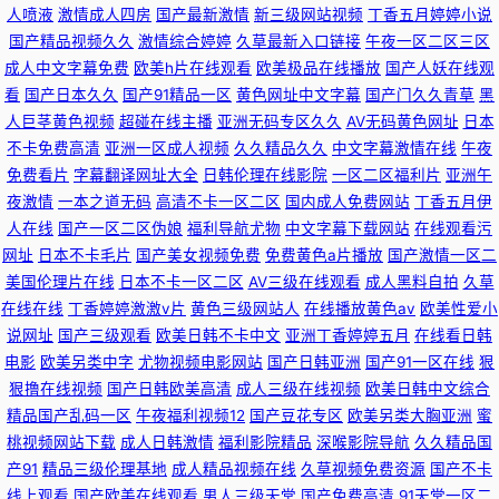
人喷液
激情成人四房
国产最新激情
新三级网站视频
丁香五月婷婷小说
国产精品视频久久
激情综合婷婷
久草最新入口链接
午夜一区二区三区
成人中文字幕免费
欧美h片在线观看
欧美极品在线播放
国产人妖在线观
看
国产日本久久
国产91精品一区
黄色网址中文字幕
国产门久久青草
黑
人巨茎黄色视频
超碰在线主播
亚洲无码专区久久
AV无码黄色网址
日本
不卡免费高清
亚洲一区成人视频
久久精品久久
中文字幕激情在线
午夜
免费看片
字幕翻译网址大全
日韩伦理在线影院
一区二区福利片
亚洲午
夜激情
一本之道无码
高清不卡一区二区
国内成人免费网站
丁香五月伊
人在线
国产一区二区伪娘
福利导航尤物
中文字幕下载网站
在线观看污
网址
日本不卡毛片
国产美女视频免费
免费黄色a片播放
国产激情一区二
美国伦理片在线
日本不卡一区二区
AV三级在线观看
成人黑料自拍
久草
在线在线
丁香婷婷激激v片
黄色三级网站人
在线播放黄色av
欧美性爱小
说网址
国产三级观看
欧美日韩不卡中文
亚洲丁香婷婷五月
在线看日韩
电影
欧美另类中字
尤物视频电影网站
国产日韩亚洲
国产91一区在线
狠
狠撸在线视频
国产日韩欧美高清
成人三级在线视频
欧美日韩中文综合
精品国产乱码一区
午夜福利视频12
国产豆花专区
欧美另类大胸亚洲
蜜
桃视频网站下载
成人日韩激情
福利影院精品
深喉影院导航
久久精品国
产91
精品三级伦理基地
成人精品视频在线
久草视频免费资源
国产不卡
线上观看
国产欧美在线观看
男人三级天堂
国产免费高清
91天堂一区二