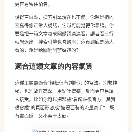
更容易留住讀者。
說得直白點，搜索引擎現在也不傻。你越是把內
容寫得像正常人說話，它越可能覺得你靠譜。你
要是把一篇文章寫成關鍵詞連連看，讀者看三行
就想退出，搜索引擎也會皺眉：這頁到底是給人
看的，還是給關鍵詞辦婚禮的？
適合這類文章的內容氣質
這種主題最適合“輕松但有判斷力”的寫法。別裝神
秘，也別故作高深。用點吐槽感，反而更容易讓
人接受。比如你可以把那些“看起來很官方、其實
很會繞”的頁面形容成“披著西裝的流量高手”，既
有畫面感，又不至于太硬。