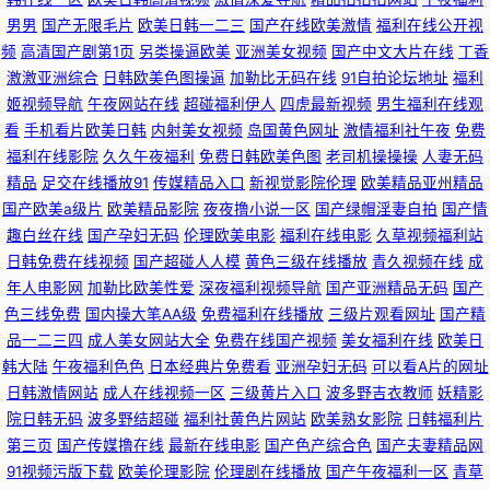
人 91男男视频 伊人久久黄色视频 九草免费色站 熟女AV色站导航 亚洲综合日
男男
国产无限毛片
欧美日韩一二三
国产在线欧美激情
福利在线公开视
频
高清国产剧第1页
另类操逼欧美
亚洲美女视频
国产中文大片在线
丁香
韩欧美 国产毛片网页 人人妻AV在线 欧日韩在线视频 国产乱视在线 极品吃瓜
激激亚洲综合
日韩欧美色图操逼
加勒比无码在线
91自拍论坛地址
福利
姬视频导航
午夜网站在线
超碰福利伊人
四虎最新视频
男生福利在线观
福利 蜜臀av 91久久91 熟女视频 国产91传媒 国产欧美日韩在线 WWWAv电
看
手机看片欧美日韩
内射美女视频
岛国黄色网址
激情福利社午夜
免费
福利在线影院
久久午夜福利
免费日韩欧美色图
老司机操操操
人妻无码
影网 三级片国产久久 豆花社区网站 久久成人Av网 美女在线网站视频 草草限
精品
足交在线播放91
传媒精品入口
新视觉影院伦理
欧美精品亚州精品
国产欧美a级片
欧美精品影院
夜夜撸小说一区
国产绿帽淫妻自拍
国产情
制 大香蕉福利导航 免费18视频 91传禖免费 日韩三级在线观看视频 豆花视频
趣白丝在线
国产孕妇无码
伦理欧美电影
福利在线电影
久草视频福利站
日韩免费在线视频
国产超碰人人模
黄色三级在线播放
青久视频在线
成
在线一区 国产精品天 91男女 五月天色色 韩日三级 青青色情 欧美日韩99 精
年人电影网
加勒比欧美性爱
深夜福利视频导航
国产亚洲精品无码
国产
色三线免费
国内操大笔AA级
免费福利在线播放
三级片观看网址
国产精
品一区二区三区日韩蜜桃 日本熟女AV jk啪啪内射 超碰网人人操 欧美色综合
品一二三四
成人美女网站大全
免费在线国产视频
美女福利在线
欧美日
韩大陆
午夜福利色色
日本经典片免费看
亚洲孕妇无码
可以看A片的网址
片 91学生妹视频 在线亚洲精品福利导航 黑丝美女网站 日韩无码高清网站 欧
日韩激情网站
成人在线视频一区
三级黄片入口
波多野吉衣教师
妖精影
院日韩无码
波多野结超碰
福利社黄色片网站
欧美熟女影院
日韩福利片
美娱乐中文网 91在线 亚洲欧美日韩 韩国一级网站 久久艹一区 浮力影院国产
第三页
国产传媒撸在线
最新在线电影
国产色产综合色
国产夫妻精品网
91视频污版下载
欧美伦理影院
伦理剧在线播放
国产午夜福利一区
青草