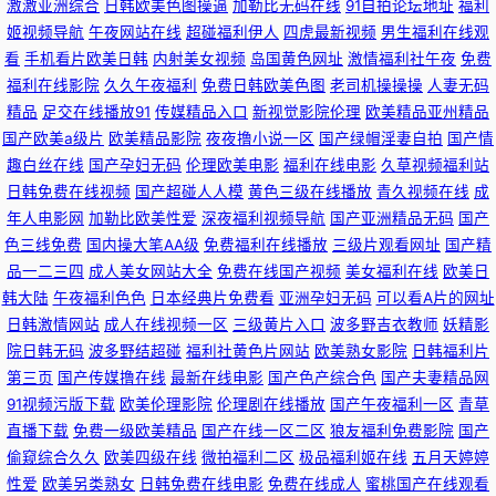
激激亚洲综合
日韩欧美色图操逼
加勒比无码在线
91自拍论坛地址
福利
姬视频导航
午夜网站在线
超碰福利伊人
四虎最新视频
男生福利在线观
福利 蜜臀av 91久久91 熟女视频 国产91传媒 国产欧美日韩在线 WWWAv电
看
手机看片欧美日韩
内射美女视频
岛国黄色网址
激情福利社午夜
免费
福利在线影院
久久午夜福利
免费日韩欧美色图
老司机操操操
人妻无码
影网 三级片国产久久 豆花社区网站 久久成人Av网 美女在线网站视频 草草限
精品
足交在线播放91
传媒精品入口
新视觉影院伦理
欧美精品亚州精品
国产欧美a级片
欧美精品影院
夜夜撸小说一区
国产绿帽淫妻自拍
国产情
制 大香蕉福利导航 免费18视频 91传禖免费 日韩三级在线观看视频 豆花视频
趣白丝在线
国产孕妇无码
伦理欧美电影
福利在线电影
久草视频福利站
日韩免费在线视频
国产超碰人人模
黄色三级在线播放
青久视频在线
成
在线一区 国产精品天 91男女 五月天色色 韩日三级 青青色情 欧美日韩99 精
年人电影网
加勒比欧美性爱
深夜福利视频导航
国产亚洲精品无码
国产
色三线免费
国内操大笔AA级
免费福利在线播放
三级片观看网址
国产精
品一区二区三区日韩蜜桃 日本熟女AV jk啪啪内射 超碰网人人操 欧美色综合
品一二三四
成人美女网站大全
免费在线国产视频
美女福利在线
欧美日
韩大陆
午夜福利色色
日本经典片免费看
亚洲孕妇无码
可以看A片的网址
片 91学生妹视频 在线亚洲精品福利导航 黑丝美女网站 日韩无码高清网站 欧
日韩激情网站
成人在线视频一区
三级黄片入口
波多野吉衣教师
妖精影
院日韩无码
波多野结超碰
福利社黄色片网站
欧美熟女影院
日韩福利片
美娱乐中文网 91在线 亚洲欧美日韩 韩国一级网站 久久艹一区 浮力影院国产
第三页
国产传媒撸在线
最新在线电影
国产色产综合色
国产夫妻精品网
91视频污版下载
欧美伦理影院
伦理剧在线播放
国产午夜福利一区
青草
第一 国产精品一二三区夜夜躁 91网址在线免费观看 黑料网a片 男人色色91
直播下载
免费一级欧美精品
国产在线一区二区
狼友福利免费影院
国产
偷窥综合久久
欧美四级在线
微拍福利二区
极品福利姬在线
五月天婷婷
性爱
欧美另类熟女
日韩免费在线电影
免费在线成人
蜜桃国产在线观看
91精品中文字幕 天天综合姐姐色 国产情侣自拍 免费福利社老司机 欧美日韩