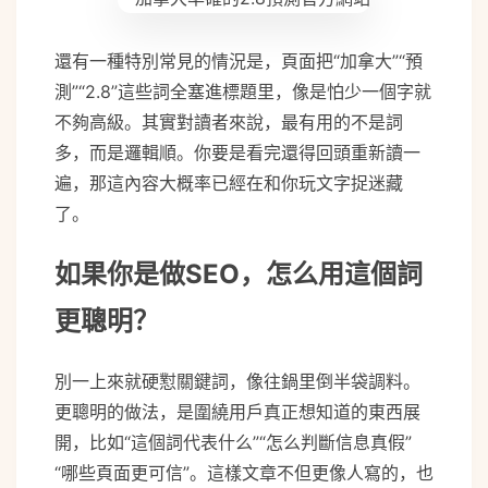
還有一種特別常見的情況是，頁面把“加拿大”“預
測”“2.8”這些詞全塞進標題里，像是怕少一個字就
不夠高級。其實對讀者來說，最有用的不是詞
多，而是邏輯順。你要是看完還得回頭重新讀一
遍，那這內容大概率已經在和你玩文字捉迷藏
了。
如果你是做SEO，怎么用這個詞
更聰明？
別一上來就硬懟關鍵詞，像往鍋里倒半袋調料。
更聰明的做法，是圍繞用戶真正想知道的東西展
開，比如“這個詞代表什么”“怎么判斷信息真假”
“哪些頁面更可信”。這樣文章不但更像人寫的，也