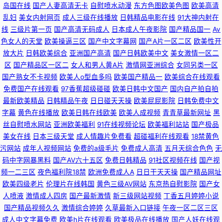
岛国在线
国产人妻高清无卡
自慰喷水动漫
东方色图欧美色图
欧美高清
乱妇
美女内射网页
成人三级在线播放
日韩精品电影在线
91大神内射在
线
三级片第一页
国产高清无码成人
日本成人午夜影院
国产精品国一
Av
色女人的天堂
欧美操逼三区
国产中文字幕网
国产A片一区二区
欧美性开
放大片
日韩欧美综合
亚洲国产高清
国产日韩欧美中文
美女激情一区二
区
国产精品区一区二
女人和男人黄A片
激情网亚洲综合
女同另类一区
国产熟女不卡视频
欧美人o型血多吗
欧美国产精品一
欧美综合在线观看
免费国产在线观看
97香蕉超级碰碰
欧美日韩中文国产
国内自产拍自拍
最新欧美精品
日韩精品午夜
日日碰天天操
欧美屁屁影院
日韩免费中文
字幕
黄色在线播放
欧美日韩在线欧美
欧美人成视频
青青草最新网址
黑
丝自慰喷水网站
亚洲欧美福利
91在线视频论坛
欧美福利站站
国产极品
美女在线
日本三级天堂
成人情趣片免费看
超碰福利在线观看
18禁黄色
污网站
成年人视频网站
免费的a级毛片
免费成人高清
五月天综合色色
无
码中字网暴黑料
国产AV六十五区
免费日韩精品
91社区视频在线
国产视
频一二三区
夜色福利院18禁
欧洲免费成人A
日日干天天操
国产精品网址
欧美四级老片
伦理片在线韩国
黄色三级AV网站
东京热自慰影院
国产女
人喷液
激情成人四房
国产最新激情
新三级网站视频
丁香五月婷婷小说
国产精品视频久久
激情综合婷婷
久草最新入口链接
午夜一区二区三区
成人中文字幕免费
欧美h片在线观看
欧美极品在线播放
国产人妖在线观