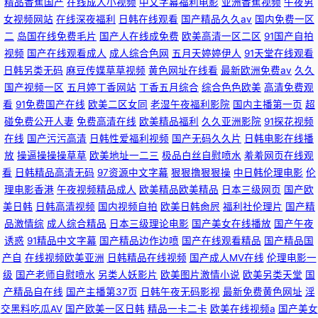
精品香蕉国产
在线成人小视频
中文字幕福利电影
亚洲香蕉视频
午夜男
女视频网站
在线深夜福利
日韩在线观看
国产精品久久av
国内免费一区
二
岛国在线免费毛片
国产人在线成免费
欧美高清一区二区
91国产自拍
视频
国产在线观看成人
成人综合色网
五月天婷婷伊人
91天堂在线观看
日韩另类无码
麻豆传媟草草视频
黄色网址在线看
最新欧洲免费av
久久
国产视频一区
五月婷丁香网站
丁香五月综合
综合色色欧美
高清免费观
看
91免费国产在线
欧美二区女同
老湿午夜福利影院
国内主播第一页
超
碰免费公开人妻
免费高清在线
欧美精品福利
久久亚洲影院
91探花视频
在线
国产污污高清
日韩性爱福利视频
国产无码久久片
日韩电影在线播
放
操逼操操操草草
欧美地址一二三
极品白丝自慰喷水
羞羞网页在线观
看
日韩精品高清无码
97资源中文字幕
狠狠撸狠狠操
中日韩伦理电影
伦
理电影香港
午夜视频精品成人
欧美精品欧美精品
日本三级网页
国产欧
美日韩
日韩高清视频
国内视频自拍
欧美日韩肏屄
福利社伦理片
国产精
品激情综
成人综合精品
日本三级理论电影
国产美女在线播放
国产午夜
诱惑
91精品中文字幕
国产精品边作边喷
国产在线观看精品
国产精品国
产自
在线视频欧美亚洲
日韩精品在线视频
国产成人MV在线
伦理电影一
级
国产老师自慰喷水
另类人妖影片
欧美图片激情小说
欧美另类天堂
国
产精品自在线
国产主播第37页
日韩午夜无码影视
最新免费黄色网址
淫
交黑料吃瓜AV
国产欧美一区日韩
精品一卡二卡
欧美在线视频a
国产美女