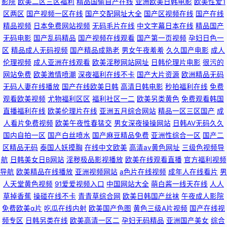
影院
欧美二区三区福利
精品国偷自产在线
亚洲欧美日韩电影
欧美性爱1
区两区
国产视频一区在线
国产交配网址大全
国产区视频在线
国产在线
精品视频
日本免费网站视频
无码毛片在线
中文字幕日本在线
精品国产
无码电影
国产乱码精品
国产视频在线观看
国产第一页视频
孕妇日色一
区
精品成人无码视频
国产精品成熟老
男女午夜羞羞
久久国产电影
成人
伦理视频
成人亚洲在线观看
欧美淫秽网站网址
日韩伦理片电影
很污的
网站免费
欧美激情喷潮
深夜福利在线不卡
国产大片资源
欧洲精品无码
无码人妻在线播放
国产在线欧美日韩
高清日韩电影
秒拍福利在线
免费
观看欧美视频
尤物福利区区
福利社区一二
欧美另类黄色
免费观看韩国
直播福利在线
欧美伦理片在线
亚洲五月综合网站
精品一区三区国产
成
人看片免费视频
欧美午夜性春猛交
男女深夜操操网站
日韩AV无码久久
国内自拍一区
国产白丝喷水
国产麻豆精品免费
亚洲性综合一区
国产二
区精品无码
泰国人妖摸胸
在线中文欧美
高清av黄色网址
三级色视频导
航
日韩美女日B网站
淫秽极品影视播放
欧美在线观看直播
官方福利视频
导航
欧美精品在线播放
亚洲视频网站
a色片在线视频
成年人在线看片
男
人天堂黄色视频
91爱爱视频入口
中国网站大全
萌白酱一线天在线
人人
草掉香蕉
操碰在线不卡
青青草综合网
欧美日韩国产丝袜
午夜成人影院
免费欧美α片
吃瓜在线内射
欧美国产色图
黄色三级A片视频
国产在线视
频专区
日韩另类在线
欧美高清一区二
孕妇无码精品
亚洲国产美女
综合