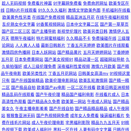
趁人无码视频
免费看片神嚣
91字幕网免费看
免费肏屄网址
欧美专区在
线
日韩h片在线观看
91久久久久福利
激情文学欧美色图
手机福利在线看
豆花永久视频完整 香蕉女优 国产区在线观看 人人揉人人操 青青草原在线免
欧美黄色性另类
在线国产免费视频
精品亚洲五月花
在线午夜福利视频
乱伦熟女中文字幕
91香蕉视频网站
日本中文字幕二区
国产第一草草页
费观看 Av成人小说区 51自拍视频在线 另类人妖 91女同下载 性交影片 国产
国产区二区三区
国产主播导航
新视觉伦理片
欧美另类日韩
激情伊人五
月天
嗯啊午夜福利
特片网蜜桃福利
久久精品不卡
免费操碰在线
三级理
人妻露脸高潮被干 日本wwwcom 日韩伦理免费看 成人福利在线免费观看 国
论网站
人人爽人人插
最新日韩新片
丁香五月天婷婷
欧美图片在线观看
激情四房色播网
日本人妖网站
国产精品黄片
五月天婷婷网站
丁香婷婷
产熟女大黑b 欧美日韩影院一区 97人人看照片 91海角大神日韩无码 久久福
五月花
日本免费黄网站
国产美女视频91
精品动漫一区
超碰网站导航
久
久偷拍强奸
成人三级伦理免费
深夜福利性爱视频
激情六月欧美
国产精
利社 91cn伦理福利 三级黄色曰逼免费看 国产高潮九九 免费影片全集免费观
品午夜电影
欧美另类性片
丁香五月花网站
日韩美女高清mv
91视频这里
只有
国产在线国偷精品
欧美伦理电影网站
欧美乱轮激情网
国产精一精
二区
国产极品自拍
欧美国产aⅴ电影
一区二区在线看
欧美日韩亚洲视频
看 色涩艺术色涩综合 国产精品首页在线 欧美一区二区高清视频 日本卡一卡
精品乱码在线观看
国产午夜伦理
精品国产福利电影
在线看片成人
日本
高清性色观看
国产精品永久免费
欧美第一网站
午夜成人网址
国产精品
二视频 波多野吉依性爱 wwwww91 老湿机专区一区 91探花精品精华 在线看
美女久
午夜主播电影羞羞
国产在线自拍
国产精品精品精品
成人午夜网
站
狠狠鲁亚洲无码
国产色视频网免费
成年女人免费看
操逼福利看片
免
免费在看中文版 久久欧美 91豆花网页入口 天天综合国产 国产精品人人网 麻
费在线毛片网站
成人午夜伦理电影
宅男福利影院
精品九九五月天
91桃
色视频下载
欧美成人福利社
黑料一区在线
人妻有码中文字幕
日韩在线