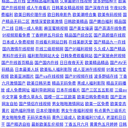
精品二区在线
亚洲精品福利蜜桃
久草最新在线视频
波多野结种子
欧美
国产在线视频
成人午夜看片
日韩美女精品视频
国产深夜在线
午夜92免
费福利
欧美日韩伦理在线
欧日韩电影色
欧美潮喷合集
欧美有码视频
国
产精品无码二区
激情深爱欧美激情
日韩欧美精品
国产嫩白福利
精品国
产二线
日韩一成人电影
麻豆蜜桃视频
国产美女操逼
国产高清在线免费
91视频观看免费
丁香婷婷五月综合
精品国产综合区
国产高颜值在线观
日本成人免费视频
在线看片网站日韩
在线美剧天堂
国产精品九一在线
国内激情在线视频
在线三级视频网
国产91福利视频
久久成人国产精品
黑料在线无码
福利影院网站大全
日韩免费观看网站
国产家居肏屄视频
国产在线首页精品
国产国内在线
日日夜夜天天
欧美精品精品
国产AV无
码精品
日本最美人妖
欧美私人福利影院
成人亚洲在线视频
91美女性爱
视频
欧美亚洲图片
国产va在线视频
国产91视频在线
波多野结在线
丁香
六月激情国产
欧美日韩另类
精品无码免费
黑成人福利影院
精品无码播
放
成人免费网址
福利导航网站
日本在线看片
国产三区五五影视
三级av
中文字幕
免费久草永久
国模一区二区欧美
欧美日韩免费电影
国产亚洲
网友自拍
国产情侣在线视频
男女啪啪激情网站
欧美一区免费
欧美变态
黄片
超色福利导航
日本伦理电影
男女午夜福利视频
有点黄色三级毛片
男女啪啪免费
无码另类有码
黄色三级成人
欧美福利17成人
老湿机日日
干
国产精选自拍
最新欧美乱伦视频
丁香五月六月
黄黄色五月婷婷
日韩