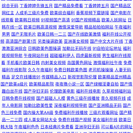
综合无码
丁香婷婷先锋五月
国产精品免费看
丁香婷婷五月
国产精品区
网红主
人成毛三级片免费
欧美综合福利
香蕉视频下载链接
国产电影在
骚货妇noav 亚洲美女国产探花 亚洲色在线资源 日本不卡视频在线 久久人热
线观看
欧美韩日视频
91视频国产高清
91国产视频精品
欧美人妖网址
日
韩在线一区
欧美日韩高清视频
激情深爱导航
精品拍拍拍网站
午夜福利
人 91男男视频 伊人久久黄色视频 九草免费色站 熟女AV色站导航 亚洲综合日
男男
国产无限毛片
欧美日韩一二三
国产在线欧美激情
福利在线公开视
频
高清国产剧第1页
另类操逼欧美
亚洲美女视频
国产中文大片在线
丁香
韩欧美 国产毛片网页 人人妻AV在线 欧日韩在线视频 国产乱视在线 极品吃瓜
激激亚洲综合
日韩欧美色图操逼
加勒比无码在线
91自拍论坛地址
福利
姬视频导航
午夜网站在线
超碰福利伊人
四虎最新视频
男生福利在线观
福利 蜜臀av 91久久91 熟女视频 国产91传媒 国产欧美日韩在线 WWWAv电
看
手机看片欧美日韩
内射美女视频
岛国黄色网址
激情福利社午夜
免费
福利在线影院
久久午夜福利
免费日韩欧美色图
老司机操操操
人妻无码
影网 三级片国产久久 豆花社区网站 久久成人Av网 美女在线网站视频 草草限
精品
足交在线播放91
传媒精品入口
新视觉影院伦理
欧美精品亚州精品
国产欧美a级片
欧美精品影院
夜夜撸小说一区
国产绿帽淫妻自拍
国产情
制 大香蕉福利导航 免费18视频 91传禖免费 日韩三级在线观看视频 豆花视频
趣白丝在线
国产孕妇无码
伦理欧美电影
福利在线电影
久草视频福利站
日韩免费在线视频
国产超碰人人模
黄色三级在线播放
青久视频在线
成
在线一区 国产精品天 91男女 五月天色色 韩日三级 青青色情 欧美日韩99 精
年人电影网
加勒比欧美性爱
深夜福利视频导航
国产亚洲精品无码
国产
色三线免费
国内操大笔AA级
免费福利在线播放
三级片观看网址
国产精
品一区二区三区日韩蜜桃 日本熟女AV jk啪啪内射 超碰网人人操 欧美色综合
品一二三四
成人美女网站大全
免费在线国产视频
美女福利在线
欧美日
韩大陆
午夜福利色色
日本经典片免费看
亚洲孕妇无码
可以看A片的网址
片 91学生妹视频 在线亚洲精品福利导航 黑丝美女网站 日韩无码高清网站 欧