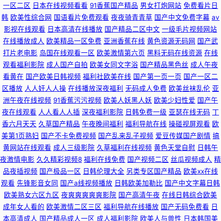
一区二区
日本在线视频看看
91香蕉国产精品
男女打炮网站
免费看片日
韩
欧美性综合网
国语看片免费观看
夜夜骑青青草
国产中文免费字幕
av
影视在线观看
日本高清在线播放
国产精品二区中文
一级毛片视频网站
在线播放成人
欧美精品一区免费
亚洲香蕉在线
黄色资源无码网
国产武
打片老电影
岛国在线观看一区
欧美激情第六页
黑料无码在线资源
在线
观看福利影院
成人国产自拍
欧美女同文字浴
国产精品黑色丝
成人午夜
看黄在
国产欧美日韩视频
福利社欧美在线
国产第一页一页
国产一区二
区播放
人人奸人人操
在线播放深夜福利
无码成人免费
欧美丝袜乱伦
亚
洲午夜在线视频
91香蕉污污视频
欧美人妖黑人妖
欧美少妇性爱
国产午
夜在线观看
人人看人人插
深夜福利影院
日韩免费一级
亚瑟在线无码
丁
香六月天天
久草国产精品
午夜晚间福利
福利导航在线
操碰视屏观看
欧
美第1页熟妇
国产不卡免费视频
国产乱来乱子视频
爱豆传媒国产剧情
搞
黄网站在线观看
成人三级影院
久草福利在线视频
黄色天堂自慰
日韩午
夜激情电影
久久精彩视频8
福利在线免费
国产视频二区
丝瓜视频成人
精
品夜插视频
国产极品一区
日韩伦理大全
另类专区国产精品
欧美xx在线
观看
先锋影音女同
国产a线视频播放
日韩欧美加勒比
国产中文字幕日韩
欧美熟女六区九区
夜爽爽爽爽爽影院
国产高清午夜
在线日韩综合欧美
成年女人看的
欧美激情二区三区
福利导航在线播放
国产无码免费看
日
本高清成人
国产精品成人一区
成人福利影院
欧美人与兽性
日本韩国美