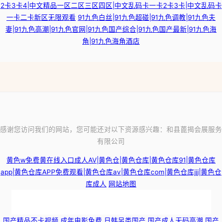
2卡3卡4|中文精品一区二区三区四区|中文乱码卡一卡2卡3卡|中文乱码卡
一卡二卡新区无限观看
91九色白丝|91九色超碰|91九色调教|91九色夫
妻|91九色高潮|91九色官网|91九色国产综合|91九色国产最新|91九色海
角|91九色海角酒店
感谢您访问我们的网站，您可能还对以下资源感兴趣：和县蓖揭会展服务
有限公司
黄色w免费黄在线入口成人AV|黄色仓|黄色仓库|黄色仓库91|黄色仓库
app|黄色仓库APP免费观看|黄色仓库av|黄色仓库com|黄色仓库jjj|黄色仓
库成人
网站地图
国产视频自 人人色人人插 香蕉视频久久 欧美日韩精品在线一区二区视频 免
国产精品不卡视频
成年电影免费
日韩另类国产
国产成人无码高潮
国产