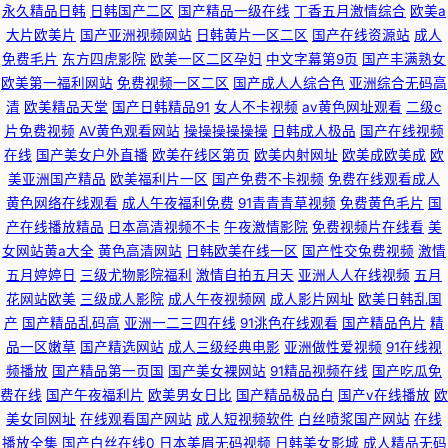
永久精品日韩
日韩国产二区
国产精品一级在线
丁香五月激情综合
欧美a
大片欧美片
国产亚洲视频网站
日韩黄片一区二区
国产在线资源站
成人
免费毛片
东方四虎影院
欧美一区二区孕妇
中文字幕第9页
国产丰满熟女
欧美第一福利网站
免费视频一区二区
国产成人人综合色
亚洲综合无码高
清
欧美精品天堂
国产日韩精品91
女人不卡视频
av黄色网址观看
二级c
片免费视频
AV黄色观看网站
操操操操操操
日韩成人极品
国产在线视频
在线
国产美女户外直播
欧美在线区第页
欧美内射网址
欧美成欧美成
欧
美亚洲国产精品
欧美福利片一区
国产免费不卡视频
免费在线观看成人
黄色网络在线观看
成人午夜福利免费
91青青青草视频
免费黄色毛片
国
产在线播放精品
日本高清视频不卡
午夜激情影院
免费视频片在线看
美
女网站黄a大全
黄色高清网站
日韩欧美在线一区
国产性交兔费视频
激情
五月婷婷日
三级尤物影院福利
激情自拍五月天
亚洲人人在线视频
五月
花网站欧美
三级成人影院
成人午夜视频网
成人影片网址
欧美日韩乱国
产
国产精品乱码高
亚洲一二三四在线
91洮色在线观看
国产精品色片
精
品一区嫩草
国产精选网站
成人三级经典电影
亚洲做性爱视频
91在线视
频播放
国产精品第一页国
国产美女裸网站
91精品视频在线
国产吃瓜免
费在线
国产午夜福利片
欧美男女日比
国产精品极品白
国产v在线播放
欧
美女同网址
在线观看国产网站
成人短视频软件
白丝喷浆国产网站
在线
播放全集
国产白丝在线0
日本美眉无码视频
日韩美女影城
成人精品无码