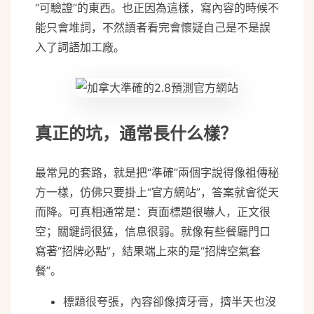
“可驗證”的東西。也正因為這樣，寫內容的時候不
能只會堆詞，不然讀者看完會懷疑自己是不是誤
入了詞語加工廠。
真正的坑，通常長什么樣？
最常見的套路，就是把“準確”兩個字說得像祖傳秘
方一樣，仿佛只要掛上“官方網站”，答案就會從天
而降。可真相通常是：頁面標題很嚇人，正文很
空；關鍵詞很猛，信息很弱。就像有些餐廳門口
寫著“招牌必點”，結果端上來的是“招牌空氣套
餐”。
標題很夸張，內容卻像擠牙膏，擠半天也沒