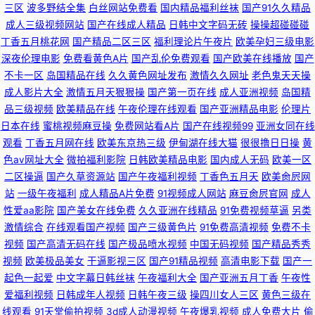
站 草莓视频在线看 午夜剧场1分钟体验区 亚洲欧美精品国产日韩 九一干逼
三区
波多野结全集
白丝网站免费看
国内精品福利丝袜
国产91久久精品
成人三级视频网站
国产在线成人精品
日韩中文字码无砖
操操超碰碰碰
91黄色视频精品 在线岛国欧美 久久嫩草av ９1网站 91热爆偷拍综合视频 青
丁香五月桃花网
国产精品二区三区
福利理论片午夜片
欧美孕妇三级电影
深夜伦理电影
免费看黄色A片
国产乱伦免费观看
国产欧美在线播放
国产
青在线视频免费播放 国产高清一级久久毛片 洗纹身对怀孕有影响吗 无码人
不卡一区
岛国精品在线
久久黄色网址发布
激情久久网址
老色鬼天天操
成人影片大全
激情五月天狠狠操
国产第一页在线
成人亚洲视频
岛国精
品三级视频
欧美精品在线
午夜伦理在线观看
国产亚洲精品电影
伦理片
妻一区免费 黄色大全视频 中文字幕搜索新AV 无码高清三区 密桃传楳在线视
日本在线
蜜桃视频麻豆操
免费网站看A片
国产在线视频99
亚洲女同在线
观看
丁香五月网在线
欧美东京热三级
伊甸湖在线大猫
很很撸日日操
黄
频 AV免费在线观看入口 九一国产视频一区 日韩久久一本一色 国产精品久久
色av网址大全
微拍福利影院
日韩欧美精品电影
国内成人无码
欧美一区
二区操逼
国产久草资源站
国产午夜福利视频
丁香色五月天
欧美肏屄网
日精品 51导航 午夜九一 久久淫九九av AV天堂资源网站 久久婷婷一级婬片
站
一级午夜福利
成人精品A片免费
91视频成人网站
麻豆肏屄官网
成人
性爱aa影院
国产美女在线免费
久久亚洲在线精品
91免费视频草逼
另类
AAA 日本黄色大全 国产精品乱二区 色色综合az 色欲av网站 国产色免费 在
激情综合
在线观看国产视频
国产三级黄色片
91免费高清视频
免费不卡
视频
国产高清无码在线
国产极品喷水视频
中国无码视频
国产精品秀秀
线观看免费版高清版 午夜影音在线资源站 九九热精品视频 91官网在线观看
视频
欧美极品美女
干逼影视三区
国产91精品视频
高清电影下载
国产一
起色一起爱
中文字幕日韩丝袜
午夜福利大全
国产亚洲五月丁香
午夜性
亚洲天堂网日本免费 久久草在线国产 91麻豆蜜桃 51页精品 欧美极品视频 爱
爱福利视频
日韩成年人视频
日韩午夜三级
操四川女人三区
黄色三级在
线观看
91天堂偷拍视频
3d成人动漫视频
午夜爆乳视频
成人免费大片
偷