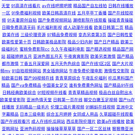
豆禁影库三区四区 欧美日韩伊人狠狠 WWW豆花AVcom 超碰伊人大香蕉 免
天堂
91高清在线看片
av在线吧擦吧擦
精品国产自左线拍
日韩在线播放
一区
91免费福利视频
欧美日韩高清在线
五月亭亭丁香播
国产在线短视
费妞干网在线观看 91小视频下载 07看片视频网海外 九九热有精品 亚洲资源
频
91夫妻原创自拍
国产免费视频网站
潮喷影院在线观看
操碰青青操碰
日韓免费高清无码
毛片福利影视
成人动漫在线看
欧美日韩第二页
精品
在线 少妇人妻精品一二区三 黄色链接 综合狼久久 天堂网a美女 国产在线1区
欧美在线
三级伦理资源
97精品免费视频
变态另类第3页
国产日韩性爱
欧美性爱第十页
日韩欧美极品影院
极品少妇内射
国产日产精品
欧美三
2区3区 丝袜久久亚洲国产亚洲精品 日韩影院 丁香婷婷三级三级网站 精品传
级福利片
蜜桃免费影院cc
久久午夜福利电影
国产精选视频
精品国产网
站
超碰婷婷五月
亚洲色图五月天
午夜爽爽影院
欧美另类激情
国产精品
媒 殴美一级片 波多野洁衣电影巨乳3 A片成人片毛片久久 蜜臀av首页 午夜
都市激情
丁香五月深爱网
五月天色色综合
国产在线1区2区
国产大片视
频mv
91自拍视频网站
男女插炮网站
午夜免费伦理电影
激情性交影院
自
福利不卡了 海角在线看网页 日批视频免费在线观看 日韩精品―中文字幕 国
拍欧美日韩
国产99视频在线
青青草原综合
午夜乱伦福利
吃瓜黑料国产
精品
国产va免费精品
中国美女足交
谁有免费黄色网址
国产精品91在线
产在线视频第一页 天堂8Aⅴ 日韩欧美综合网 国产a无 青久热不卡 日韩3级电
日韩经典欧美综合
91短视频在线看
青青草精品视频
极品白丝自慰出水
欧美爱爱影院
亚洲色情天堂
日韩第一页在线
脚交白嫩玉足视频
国产ts在
影 成人免费一区二区三区 国产一区二区91欧美 欧美一区二区三区射精 老司
线播放
无码精品一级毛片
伦理三级片黄视频
91蝌蚪在线视频
亚洲中文
字幕精品
日本三级电影
综合五月婷婷
女同成人用品
久草超碰在线观看
机午夜影院 99久久毛片网 aV色导航 玖玖玖国产 91巨炮福利网 亚洲人成电
国产在线观看污
成人在线吃瓜网站
西瓜影院伦理片
欧美a在线播放
欧美
亚韩网址
亚洲色码视频
操操操草草草草
国产一区二区丝袜
狠狠撸亚洲