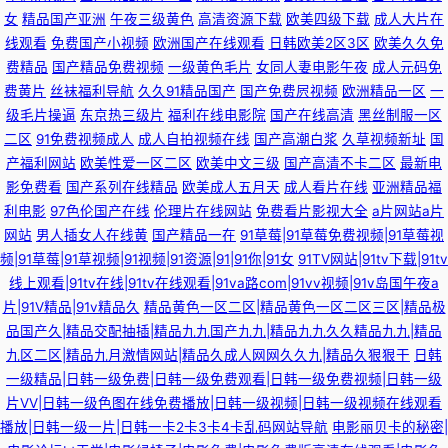
女
精品国产亚洲
午夜三级黄色
高清资源下载
欧美四级下载
成人大片在
线观看
免费国产小视频
欧洲国产在线观看
日韩欧美2区3区
欧美久久免
费精品
国产精品免费视频
一级黄色毛片
女同人妻电影午夜
成人元码免
费黄片
丝袜福利导航
久久91精品国产
国产免费屄视频
欧洲精品一区
一
级毛片操逼
东京热三级片
福利在线电影院
国产在线高清
黑丝制服一区
二区
91免费视频成人
成人自拍视频在线
国产高潮白浆
久草视频新址
国
产福利网站
欧美性爱一区二区
欧美中文三级
国产高清不卡二区
最新电
影免费看
国产系列在线精品
欧美成人五月天
成人看片在线
亚洲精品福
利电影
97色伦国产在线
伦理片在线网站
免费看片影视大全
a片网站a片
网站
男人插女人在线黄
国产精品一在
91草莓|91草莓免费视频|91草莓视
频|91草莓|91草视频|91视频|91资源|91|91你|91女
91TV网站|91tv下载|91tv
线上观看|91tv在线|91tv在线观看|91va路com|91vv视频|91v岛国午夜a
片|91V精品|91v精品久
精品黄色一区二区|精品黄色一区二区三区|精品极
品国产久|精品交配抽插|精品九九国产九九|精品九九久久精品九九|精品
九区二区|精品九月激情网站|精品久成人网网久久九|精品久狠狠干
日韩
一级精品|日韩一级免费|日韩一级免费观看|日韩一级免费视频|日韩一级
片VV|日韩一级色图在线免费播放|日韩一级视频|日韩一级视频在线观看
播放|日韩一级一片|日韩一卡2卡3卡4卡乱码网站导航
电影丽贝卡的秘密|