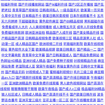
香蕉视频 欧美人性交xⅩⅩ 天美九一 精品无码人妻一区二区 91看片黄色 尤物
拍福利导航
国产在线播放网站
国产jk福利在线
国产2区正在播放
国产乱
肥老妇
青青草国产视偷拍
日韩夜间私人
一级岛国毛片
欧美第一页另类
91 久久天堂女人在线 91视频在线资源 福利观看 欧美亚洲另类成熟 成人免费
久草中文在线
日本精品不卡
欧美日韩另类视频
日本在线观看不卡
五月
天六月婷婷
干超碰碰熟女
黄色软件麻豆
国产69精品视频
黑料超碰在线
一区二区三区 可以免费在线看污污的网站 日韩三级大片 国产岳母理论9 91
免费看成年人大片
人人爽视频播放
成人激情五月天
成年人在线免费看
免费福利电影网
欧洲亚洲自拍
精品国产人成在线
国产美女精品在线
国
网站入口永久 美女巨乳91 色欧美网址第一页 日韩成人在线视频 亚洲第四页
产精品国产高清
日韩精品视频免费
欧美视频三区
精品资源男人社
成人
动漫一区
成人精品区国产
欧洲视频二在线
宅狼福利影院
欧美在线视频
在线 伦理一区 99传媒视频
网址
黄色软件大全下载
欧美精品视屏
欧美日韩黄片
国产精品一二
国产
中文字幕电影
青青草中文字幕
国产日韩美国成人
国产精品免费网站
黄
色网址HD精品
亚洲91成人精品
国产免费种子视频
91视频精品在线
麻豆
网站免费
老湿院成人亚
窝窉午夜福利
男操女黄色在线
日韩中文字幕亚
州
国产精品无码
91视频成人下载
蜜桃福利视频51
毛片三级三级
麻豆精
品av入口
国产精厕在线观看
国产高清精品
国产在线日韩欧美
午夜福利
一区
亚洲欧洲精品色
欧美免费在线观看
男人欲色视频网站
国产高清在
线视频
狠狠撸狠狠干狠狠
欧美午夜极品
国产成人v三级
极品福利99精品
狼人社区成人
日韩成人精品
国产高清在线不卡
国产欧美日韩在线
波多
野吉衣番号
亚洲天堂三级片
豆花主播一区二区
国产在线播放资源
国产