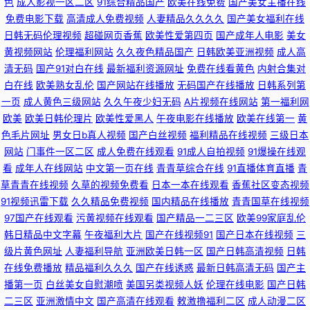
色
成人影视一区二区
91综合精品国产
欧美在线免费
国产美女主播在线
影网站色 精品丝袜 91AV大神 亚洲av资源在线网站 九一玖色 亚洲欧美日韩
免费电影下载
高清成人免费视频
人妻精品久久久久
国产美女福利在线
日韩无码伦理视频
超碰网页香蕉
欧美性爱第四页
国产成年人电影
美女
国产精 久久VV 91次元成人APP 午夜理伦三级理论 精品久久噜噜噜噜 91传
黄视频网站
伦理福利网站
久久夜色精品国产
日韩欧美亚洲视频
成人高
清无码
国产91对白在线
最新福利资源网址
免费在线看黄色
内射合集对
媒下载 亚洲中文丝袜精品网 久久中国少妇 91伦理 亚洲人妻激情在线三级 精
白在线
欧美熟女乱伦
国产网站在线播放
无码国产在线播放
日韩系列第
一页
成人黄色三级网站
久久午夜少妇无码
A片视频在线网站
第一福利网
东三级 91极品处女 亚洲成人资源在线 黄色网络入口处 亚洲欧美综合18 午夜
欧美
欧美日韩伦理片
欧美性爱黑人
午夜电影在线播放
欧美在线第一
黄
色毛片网址
男女日b真人视频
国产白丝视频
福利精品在线视频
三级日本
成人免费福利网站 精品国产一二区 91N在线WWW 亚洲三黄网站 精品无码视
网站
门事件一区二区
成人免费在线观看
91成人自拍视频
91爆操在线观
看
成年人在线网站
中文第一页在线
青青草综合在线
91直播体育直播
青
频入口 91看淫黄大片 亚洲色青青草原网站 九1在线网页 97视屏在线观看 超
草青青在线视频
久草的视频免费看
日本一本在线观看
香蕉社区变态视频
91视频迅雷下载
久久精品免费视频
国内精品在线播放
青青国草在线视频
碰97人人射 女生露出自慰喷水 97资源在线中文 aⅴ福利影院 美女网站色免费
97国产在线观看
污黄视频在线观看
国产精品一二三区
欧美99家庭乱伦
韩日精品中文字幕
午夜福利大片
国产在线视频91
国产日本在线视频
三
91偷拍视频在线观看 51国产精品 免费无码视频一二三 AV线上 国产av福利院
级片黄色网址
人妻福利导航
亚洲欧美日韩一区
国产日韩高清视频
日韩
在线免费播放
精品福利久久久
国产在线诱惑
最新日韩高清无码
国产主
欧美日韩精品人妻久久 成人9118禁网站 精品9197九色超踫 欧美亚洲人成网
播第一页
白丝美女自慰潮喷
美国另类视频人妖
伦理在线电影
国产日韩
二三区
亚洲激情中文
国产高清在线观看
敕激撸福利二区
成人动漫二区