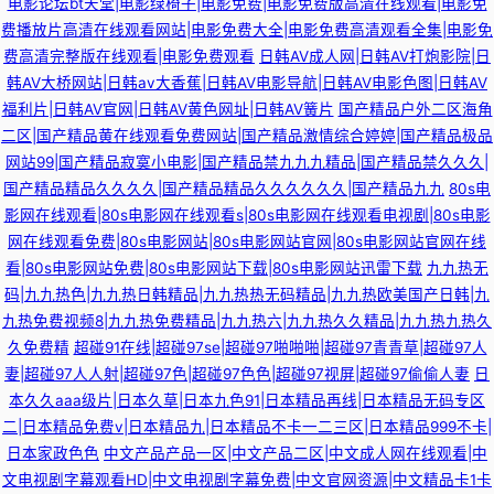
电影论坛bt天堂|电影绿椅子|电影免费|电影免费版高清在线观看|电影免
费播放片高清在线观看网站|电影免费大全|电影免费高清观看全集|电影免
费高清完整版在线观看|电影免费观看
日韩AV成人网|日韩AV打炮影院|日
韩AV大桥网站|日韩av大香蕉|日韩AV电影导航|日韩AV电影色图|日韩AV
福利片|日韩AV官网|日韩AV黄色网址|日韩AV簧片
国产精品户外二区海角
二区|国产精品黄在线观看免费网站|国产精品激情综合婷婷|国产精品极品
网站99|国产精品寂寞小电影|国产精品禁九九九精品|国产精品禁久久久|
国产精品精品久久久久|国产精品精品久久久久久久|国产精品九九
80s电
影网在线观看|80s电影网在线观看s|80s电影网在线观看电视剧|80s电影
网在线观看免费|80s电影网站|80s电影网站官网|80s电影网站官网在线
看|80s电影网站免费|80s电影网站下载|80s电影网站迅雷下载
九九热无
码|九九热色|九九热日韩精品|九九热热无码精品|九九热欧美国产日韩|九
九热免费视频8|九九热免费精品|九九热六|九九热久久精品|九九热九热久
久免费精
超碰91在线|超碰97se|超碰97啪啪啪|超碰97青青草|超碰97人
妻|超碰97人人射|超碰97色|超碰97色色|超碰97视屏|超碰97偷偷人妻
日
本久久aaa级片|日本久草|日本九色91|日本精品再线|日本精品无码专区
二|日本精品免费v|日本精品九|日本精品不卡一二三区|日本精品999不卡|
日本家政色色
中文产品产品一区|中文产品二区|中文成人网在线观看|中
文电视剧字幕观看HD|中文电视剧字幕免费|中文官网资源|中文精品卡1卡