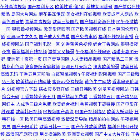
在线高清视频
国产福利专区
欧美性爱-第1页
丝袜女同番号
国产情侣在线
费福利社老司机 日本理论免费在线观看 成人性交黄色片免费看 国产精品一
精品
岛国大片网站
麻花果冻传媒
美女福利在线视频
欧美成年人网站
欧
美色图自拍
青草青青视频
欧美三级图片
国产福利资源在线
91午夜激情
精二精 免费看黄网站污污污 99国产 东方AV在线国产精品高清一区 欧美69网
一区
狠狠撸视频网站
欧美影院嗯啊
国产欧美视频在线
日本韩国伦理电
影
亚洲av中文久久
国产成人免费看
国产免费电影
福利在线视频直播
在
91小仙女思妍 亚洲日韩色性视频 久久人热人 91豆花网页 性交电影 黄色色情
线视频网站
国产福利电影一区
91香蕉黄色视频
综合丁香网站
狠狠操夜
夜撸
最新福利在线视频
激情叉叉操逼
午夜福利在线电影
超碰夫妻91无
婷婷影院 青青艹狠狠干 91迅雷种子在线观看 91白丝视频 久久色播日本成人
码
亚洲第十页第一页
国产青草国际
人人妻精品视频
国产精品二三区
激
情都市色网
波多野结家庭教师
亚洲五月天综合
搞爽欧美的逼
欧美日韩
不卡 网站在线观看mv视频 国产一二三视频 瑟瑟av中文 日韩色图第三页 白
高清无码
丁香五月天啪啪
白浆蜜桃视频h
午夜福利影院视频
国产三级精
品三级
欧美精品在线网址
蜜臀av免费视频
黄色牛牛网站
香港电影伦理
片
91视频官方下载
结衣波多野在线
三级日韩欧美
91羞羞视频网站
日韩
丝后入 91舞社官网 久草导航 国产91不卡 成人久久A毛片 美女性生活网站 91
综合无码
丁香婷婷先锋五月
国产精品免费看
丁香婷婷五月
国产精品区
网红主
人成毛三级片免费
欧美综合福利
香蕉视频下载链接
国产电影在
骚货妇noav 亚洲美女国产探花 亚洲色在线资源 日本不卡视频在线 久久人热
线观看
欧美韩日视频
91视频国产高清
91国产视频精品
欧美人妖网址
日
韩在线一区
欧美日韩高清视频
激情深爱导航
精品拍拍拍网站
午夜福利
人 91男男视频 伊人久久黄色视频 九草免费色站 熟女AV色站导航 亚洲综合日
男男
国产无限毛片
欧美日韩一二三
国产在线欧美激情
福利在线公开视
频
高清国产剧第1页
另类操逼欧美
亚洲美女视频
国产中文大片在线
丁香
韩欧美 国产毛片网页 人人妻AV在线 欧日韩在线视频 国产乱视在线 极品吃瓜