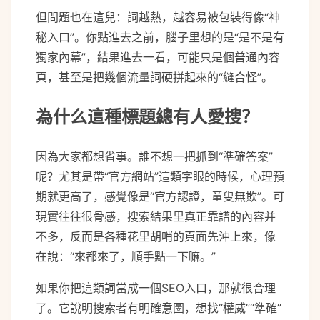
但問題也在這兒：詞越熱，越容易被包裝得像“神
秘入口”。你點進去之前，腦子里想的是“是不是有
獨家內幕”，結果進去一看，可能只是個普通內容
頁，甚至是把幾個流量詞硬拼起來的“縫合怪”。
為什么這種標題總有人愛搜？
因為大家都想省事。誰不想一把抓到“準確答案”
呢？尤其是帶“官方網站”這類字眼的時候，心理預
期就更高了，感覺像是“官方認證，童叟無欺”。可
現實往往很骨感，搜索結果里真正靠譜的內容并
不多，反而是各種花里胡哨的頁面先沖上來，像
在說：“來都來了，順手點一下嘛。”
如果你把這類詞當成一個SEO入口，那就很合理
了。它說明搜索者有明確意圖，想找“權威”“準確”