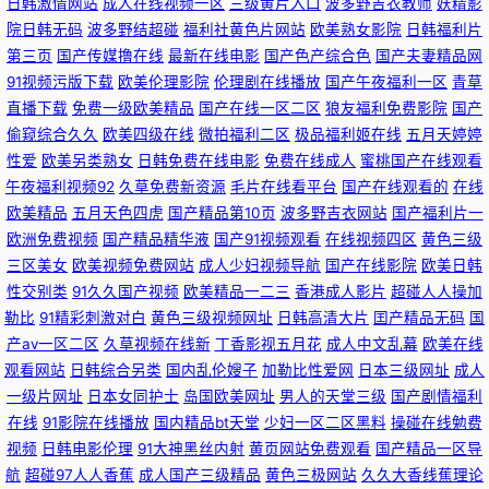
日韩激情网站
成人在线视频一区
三级黄片入口
波多野吉衣教师
妖精影
院日韩无码
波多野结超碰
福利社黄色片网站
欧美熟女影院
日韩福利片
美娱乐中文网 91在线 亚洲欧美日韩 韩国一级网站 久久艹一区 浮力影院国产
第三页
国产传媒撸在线
最新在线电影
国产色产综合色
国产夫妻精品网
91视频污版下载
欧美伦理影院
伦理剧在线播放
国产午夜福利一区
青草
第一 国产精品一二三区夜夜躁 91网址在线免费观看 黑料网a片 男人色色91
直播下载
免费一级欧美精品
国产在线一区二区
狼友福利免费影院
国产
偷窥综合久久
欧美四级在线
微拍福利二区
极品福利姬在线
五月天婷婷
性爱
欧美另类熟女
日韩免费在线电影
免费在线成人
蜜桃国产在线观看
91精品中文字幕 天天综合姐姐色 国产情侣自拍 免费福利社老司机 欧美日韩
午夜福利视频92
久草免费新资源
毛片在线看平台
国产在线观看的
在线
欧美精品
五月天色四虎
国产精品第10页
波多野吉衣网站
国产福利片一
日批不卡 欧美日av 欧美久久精品国产 99导航 2018国产自拍 久久草最新网
欧洲免费视频
国产精品精华液
国产91视频观看
在线视频四区
黄色三级
三区美女
欧美视频免费网站
成人少妇视频导航
国产在线影院
欧美日韩
址获取 69福利精品影院 天天操逼 国产精品三级专区 六月天婷婷 欧美TV 91
性交别类
91久久国产视频
欧美精品一二三
香港成人影片
超碰人人操加
勒比
91精彩刺激对白
黄色三级视频网址
日韩高清大片
囯产精品无码
国
浏览网页版蜜桃 亚洲欧美日韩国产成人 后入韩国少妇 天堂网视频2025 亚洲
产aⅴ一区二区
久草视频在线新
丁香影视五月花
成人中文乱幕
欧美在线
观看网站
日韩综合另类
国内乱伦嫂子
加勒比性爱网
日本三级网址
成人
无码高清视频 黑丝啪啪后入 老湿机影视福利视频 国产精品禁久久精品 色av
一级片网址
日本女同护士
岛国欧美网址
男人的天堂三级
国产剧情福利
在线
91影院在线播放
国内精品bt天堂
少妇一区二区黑料
操碰在线勉费
导航精品导航站 日本卡一卡二视频 成人精品区无码 欧美一区二区综合日逼
视频
日韩电影伦理
91大神黑丝内射
黄页网站免费观看
国产精品一区导
航
超碰97人人香蕉
成人国产三级精品
黄色三极网站
久久大香线蕉理论
的视频 欧洲美女高清视频 97在线免费人人 91小网战小视频 久久香蕉伊人 91