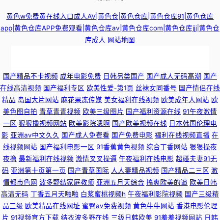
黄色w免费黄在线入口成人AV|黄色仓|黄色仓库|黄色仓库91|黄色仓库
app|黄色仓库APP免费观看|黄色仓库av|黄色仓库com|黄色仓库jjj|黄色仓
库成人
网站地图
国产视频自 人人色人人插 香蕉视频久久 欧美日韩精品在线一区二区视频 免
国产精品不卡视频
成年电影免费
日韩另类国产
国产成人无码高潮
国产
在线高清视频
国产福利专区
欧美性爱-第1页
丝袜女同番号
国产情侣在线
费福利社老司机 日本理论免费在线观看 成人性交黄色片免费看 国产精品一
精品
岛国大片网站
麻花果冻传媒
美女福利在线视频
欧美成年人网站
欧
美色图自拍
青草青青视频
欧美三级图片
国产福利资源在线
91午夜激情
精二精 免费看黄网站污污污 99国产 东方AV在线国产精品高清一区 欧美69网
一区
狠狠撸视频网站
欧美影院嗯啊
国产欧美视频在线
日本韩国伦理电
影
亚洲av中文久久
国产成人免费看
国产免费电影
福利在线视频直播
在
91小仙女思妍 亚洲日韩色性视频 久久人热人 91豆花网页 性交电影 黄色色情
线视频网站
国产福利电影一区
91香蕉黄色视频
综合丁香网站
狠狠操夜
夜撸
最新福利在线视频
激情叉叉操逼
午夜福利在线电影
超碰夫妻91无
婷婷影院 青青艹狠狠干 91迅雷种子在线观看 91白丝视频 久久色播日本成人
码
亚洲第十页第一页
国产青草国际
人人妻精品视频
国产精品二三区
激
情都市色网
波多野结家庭教师
亚洲五月天综合
搞爽欧美的逼
欧美日韩
不卡 网站在线观看mv视频 国产一二三视频 瑟瑟av中文 日韩色图第三页 白
高清无码
丁香五月天啪啪
白浆蜜桃视频h
午夜福利影院视频
国产三级精
品三级
欧美精品在线网址
蜜臀av免费视频
黄色牛牛网站
香港电影伦理
片
91视频官方下载
结衣波多野在线
三级日韩欧美
91羞羞视频网站
日韩
丝后入 91舞社官网 久草导航 国产91不卡 成人久久A毛片 美女性生活网站 91