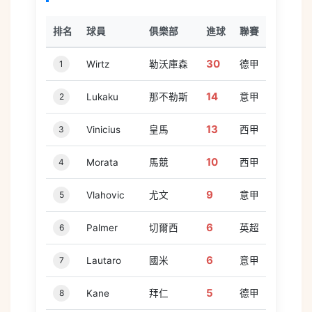
排名
球員
俱樂部
進球
聯賽
30
1
Wirtz
勒沃庫森
德甲
14
2
Lukaku
那不勒斯
意甲
13
3
Vinicius
皇馬
西甲
10
4
Morata
馬競
西甲
9
5
Vlahovic
尤文
意甲
6
6
Palmer
切爾西
英超
6
7
Lautaro
國米
意甲
5
8
Kane
拜仁
德甲