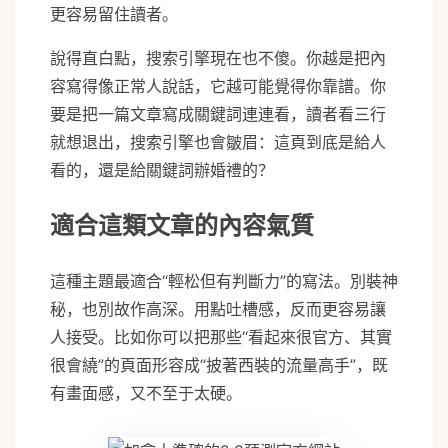
更容易留住讀者。
說得直白點，搜索引擎現在也不傻。你越是把內
容寫得像正常人說話，它越可能覺得你靠譜。你
要是把一篇文章寫成關鍵詞連連看，讀者看三行
就想退出，搜索引擎也會皺眉：這頁到底是給人
看的，還是給關鍵詞辦婚禮的？
適合這類文章的內容氣質
這種主題最適合“輕松但有判斷力”的寫法。別裝神
秘，也別故作高深。用點吐槽感，反而更容易讓
人接受。比如你可以把那些“看起來很官方、其實
很會繞”的頁面形容成“披著西裝的流量高手”，既
有畫面感，又不至于太硬。