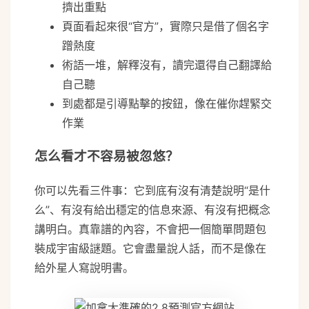
擠出重點
頁面看起來很“官方”，實際只是借了個名字
蹭熱度
術語一堆，解釋沒有，讀完還得自己翻譯給
自己聽
到處都是引導點擊的按鈕，像在催你趕緊交
作業
怎么看才不容易被忽悠？
你可以先看三件事：它到底有沒有清楚說明“是什
么”、有沒有給出穩定的信息來源、有沒有把概念
講明白。真靠譜的內容，不會把一個簡單問題包
裝成宇宙級謎題。它會盡量說人話，而不是像在
給外星人寫說明書。