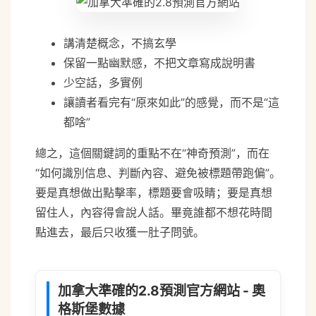
講清楚概念，不搞玄學
保留一點幽默感，不把文章寫成說明書
少空話，多實例
讓讀者看完有“原來如此”的感覺，而不是“這
都啥”
總之，這個關鍵詞的重點不在“神奇預測”，而在
“如何識別信息、判斷內容、避免被標題帶跑偏”。
要是真想做出點擊率，標題要會吸睛；要是真想
留住人，內容得會說人話。畢竟誰都不想花時間
點進去，最后只收獲一肚子問號。
加拿大準確的2.8預測官方網站 - 奧
格斯堡數據