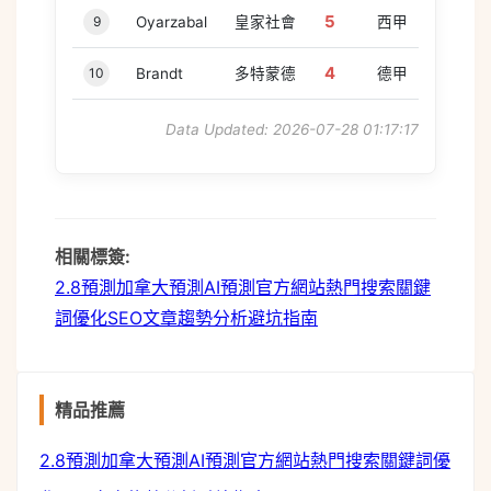
5
9
Oyarzabal
皇家社會
西甲
4
10
Brandt
多特蒙德
德甲
Data Updated: 2026-07-28 01:17:17
相關標簽:
2.8預測
加拿大預測
AI預測
官方網站
熱門搜索
關鍵
詞優化
SEO文章
趨勢分析
避坑指南
精品推薦
buffer
2.8預測
加拿大預測
AI預測
官方網站
熱門搜索
關鍵詞優