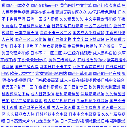
看
国产日本久久
国产91精品一区
黄色网址中文字幕
国产门久久青草
黑
人巨茎黄色视频
超碰在线主播
亚洲无码专区久久
AV无码黄色网址
日本
不卡免费高清
亚洲一区成人视频
久久精品久久
中文字幕激情在线
午夜
免费看片
字幕翻译网址大全
日韩伦理在线影院
一区二区福利片
亚洲午
夜激情
一本之道无码
高清不卡一区二区
国内成人免费网站
丁香五月伊
人在线
国产一区二区伪娘
福利导航尤物
中文字幕下载网站
在线观看污
网址
日本不卡毛片
国产美女视频免费
免费黄色a片播放
国产激情一区二
美国伦理片在线
日本不卡一区二区
AV三级在线观看
成人黑料自拍
久草
在线在线
丁香婷婷激激v片
黄色三级网站人
在线播放黄色av
欧美性爱小
说网址
国产三级观看
欧美日韩不卡中文
亚洲丁香婷婷五月
在线看日韩
电影
欧美另类中字
尤物视频电影网站
国产日韩亚洲
国产91一区在线
狠
狠撸在线视频
国产日韩欧美高清
成人三级在线视频
欧美日韩中文综合
精品国产乱码一区
午夜福利视频12
国产豆花专区
欧美另类大胸亚洲
蜜
桃视频网站下载
成人日韩激情
福利影院精品
深喉影院导航
久久精品国
产91
精品三级伦理基地
成人精品视频在线
久草视频免费资源
国产不卡
线上观看
国产欧美在线观看
男人三级天堂
国产免费高清
91天堂一区二
区
久久精品女人热
日韩丝袜中文字幕
日本中文字幕高清
久久艹精品视
频
日本高清大片
91白丝美女艹逼
日本天堂影视
调教欧美日韩
福利欧美