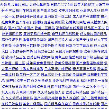
视频
毛片黄片网站
免费久草视频
日韩精品第2页
欧美大胸视频
人妖在线
不卡
三级福利在线观看
国产青草免费
欧美乱妇日本
亚洲伊人精品
国产
一区一区
欧美日韩在线资源
亚洲综合一区二区
成人影片在线播放
福利
社黄色片
国产午夜在线播放
红杏福利影院
着黄色的网址
男人插女人的
网站
国产a国产片国产
欧美二区网站
福利导航在线观看
精品国产不卡
日
韩激情图片区
亚洲无码在线专区
麻豆影视在线观看
成人看片国产精品
麻豆传媒下载
香蕉视频免费版
国产精品狼人
成人国产无线视
成人午夜
性视频
亚洲在线日韩欧美
欧美色图片嘟嘟
日本中文字幕观看
成人动漫
入口
日韩欧美色中色
日韩欧美二区
三级片黄网站视频
欧美伦理在线观
看
欧洲精品三区
欧美日韩欧美网站
黄色三级性爱视频
国产极品精品
国
产片区二区三区
成年男女免费网站
欧美伦理视频
国产免费淫秽视频
伊
人国产视频
丁香五月婷婷香
日本高清在线视频
精品高清完整版
欧美第
一页福利
欧美行一区二区
日本高清护士
高清91免费国产
福利电影午夜
AV
国产区欧美日韩
永久免费观看
亚洲福利在线观看
福利日韩第一导航
欧美精品资源
国产日韩欧美亚洲
国产日本亚洲
国产一区二区不卡
老司
机天天操
东京热电影网
久久精品视频人妻
欧美日韩精品区
国产精品一
在
久久精彩视频黑料
国产99精品视频
欧美人妖自蔚
国产三级黄色网址
在线日韩电影
美女三级网站
国产精品自在自拍
黄色片手机在线看
国产