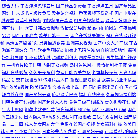
综合无码
丁香婷婷先锋五月
国产精品免费看
丁香婷婷五月
国产精品区
网红主
人成毛三级片免费
欧美综合福利
香蕉视频下载链接
国产电影在
骚货妇noav 亚洲美女国产探花 亚洲色在线资源 日本不卡视频在线 久久人热
线观看
欧美韩日视频
91视频国产高清
91国产视频精品
欧美人妖网址
日
韩在线一区
欧美日韩高清视频
激情深爱导航
精品拍拍拍网站
午夜福利
人 91男男视频 伊人久久黄色视频 九草免费色站 熟女AV色站导航 亚洲综合日
男男
国产无限毛片
欧美日韩一二三
国产在线欧美激情
福利在线公开视
频
高清国产剧第1页
另类操逼欧美
亚洲美女视频
国产中文大片在线
丁香
韩欧美 国产毛片网页 人人妻AV在线 欧日韩在线视频 国产乱视在线 极品吃瓜
激激亚洲综合
日韩欧美色图操逼
加勒比无码在线
91自拍论坛地址
福利
姬视频导航
午夜网站在线
超碰福利伊人
四虎最新视频
男生福利在线观
福利 蜜臀av 91久久91 熟女视频 国产91传媒 国产欧美日韩在线 WWWAv电
看
手机看片欧美日韩
内射美女视频
岛国黄色网址
激情福利社午夜
免费
福利在线影院
久久午夜福利
免费日韩欧美色图
老司机操操操
人妻无码
影网 三级片国产久久 豆花社区网站 久久成人Av网 美女在线网站视频 草草限
精品
足交在线播放91
传媒精品入口
新视觉影院伦理
欧美精品亚州精品
国产欧美a级片
欧美精品影院
夜夜撸小说一区
国产绿帽淫妻自拍
国产情
制 大香蕉福利导航 免费18视频 91传禖免费 日韩三级在线观看视频 豆花视频
趣白丝在线
国产孕妇无码
伦理欧美电影
福利在线电影
久草视频福利站
日韩免费在线视频
国产超碰人人模
黄色三级在线播放
青久视频在线
成
在线一区 国产精品天 91男女 五月天色色 韩日三级 青青色情 欧美日韩99 精
年人电影网
加勒比欧美性爱
深夜福利视频导航
国产亚洲精品无码
国产
色三线免费
国内操大笔AA级
免费福利在线播放
三级片观看网址
国产精
品一区二区三区日韩蜜桃 日本熟女AV jk啪啪内射 超碰网人人操 欧美色综合
品一二三四
成人美女网站大全
免费在线国产视频
美女福利在线
欧美日
韩大陆
午夜福利色色
日本经典片免费看
亚洲孕妇无码
可以看A片的网址
片 91学生妹视频 在线亚洲精品福利导航 黑丝美女网站 日韩无码高清网站 欧