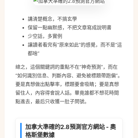
講清楚概念，不搞玄學
保留一點幽默感，不把文章寫成說明書
少空話，多實例
讓讀者看完有“原來如此”的感覺，而不是“這
都啥”
總之，這個關鍵詞的重點不在“神奇預測”，而在
“如何識別信息、判斷內容、避免被標題帶跑偏”。
要是真想做出點擊率，標題要會吸睛；要是真想
留住人，內容得會說人話。畢竟誰都不想花時間
點進去，最后只收獲一肚子問號。
加拿大準確的2.8預測官方網站 - 奧
格斯堡數據