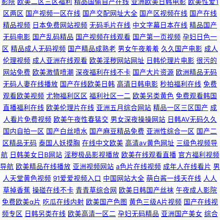
影院
欧美二区三区福利
精品国偷自产在线
亚洲欧美日韩电影
欧美性爱1
区两区
国产视频一区在线
国产交配网址大全
国产区视频在线
国产在线
精品视频
日本免费网站视频
无码毛片在线
中文字幕日本在线
精品国产
无码电影
国产乱码精品
国产视频在线观看
国产第一页视频
孕妇日色一
区
精品成人无码视频
国产精品成熟老
男女午夜羞羞
久久国产电影
成人
伦理视频
成人亚洲在线观看
欧美淫秽网站网址
日韩伦理片电影
很污的
网站免费
欧美激情喷潮
深夜福利在线不卡
国产大片资源
欧洲精品无码
无码人妻在线播放
国产在线欧美日韩
高清日韩电影
秒拍福利在线
免费
观看欧美视频
尤物福利区区
福利社区一二
欧美另类黄色
免费观看韩国
直播福利在线
欧美伦理片在线
亚洲五月综合网站
精品一区三区国产
成
人看片免费视频
欧美午夜性春猛交
男女深夜操操网站
日韩AV无码久久
国内自拍一区
国产白丝喷水
国产麻豆精品免费
亚洲性综合一区
国产二
区精品无码
泰国人妖摸胸
在线中文欧美
高清av黄色网址
三级色视频导
航
日韩美女日B网站
淫秽极品影视播放
欧美在线观看直播
官方福利视频
导航
欧美精品在线播放
亚洲视频网站
a色片在线视频
成年人在线看片
男
人天堂黄色视频
91爱爱视频入口
中国网站大全
萌白酱一线天在线
人人
草掉香蕉
操碰在线不卡
青青草综合网
欧美日韩国产丝袜
午夜成人影院
免费欧美α片
吃瓜在线内射
欧美国产色图
黄色三级A片视频
国产在线视
频专区
日韩另类在线
欧美高清一区二
孕妇无码精品
亚洲国产美女
综合