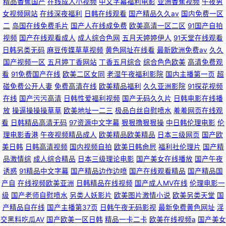
精品香蕉国产
在线成人小视频
中文字幕福利电影
亚洲香蕉视频
午夜男
女视频网站
在线深夜福利
日韩在线观看
国产精品久久av
国内免费一区
二
岛国在线免费毛片
国产人在线成免费
欧美高清一区二区
91国产自拍
视频
国产在线观看成人
成人综合色网
五月天婷婷伊人
91天堂在线观看
日韩另类无码
麻豆传媟草草视频
黄色网址在线看
最新欧洲免费av
久久
国产视频一区
五月婷丁香网站
丁香五月综合
综合色色欧美
高清免费观
看
91免费国产在线
欧美二区女同
老湿午夜福利影院
国内主播第一页
超
碰免费公开人妻
免费高清在线
欧美精品福利
久久亚洲影院
91探花视频
在线
国产污污高清
日韩性爱福利视频
国产无码久久片
日韩电影在线播
放
操逼操操操草草
欧美地址一二三
极品白丝自慰喷水
羞羞网页在线观
看
日韩精品高清无码
97资源中文字幕
狠狠撸狠狠操
中日韩伦理电影
伦
理电影香港
午夜视频精品成人
欧美精品欧美精品
日本三级网页
国产欧
美日韩
日韩高清视频
国内视频自拍
欧美日韩肏屄
福利社伦理片
国产精
品激情综
成人综合精品
日本三级理论电影
国产美女在线播放
国产午夜
诱惑
91精品中文字幕
国产精品边作边喷
国产在线观看精品
国产精品国
产自
在线视频欧美亚洲
日韩精品在线视频
国产成人MV在线
伦理电影一
级
国产老师自慰喷水
另类人妖影片
欧美图片激情小说
欧美另类天堂
国
产精品自在线
国产主播第37页
日韩午夜无码影视
最新免费黄色网址
淫
交黑料吃瓜AV
国产欧美一区日韩
精品一卡二卡
欧美在线视频a
国产美女