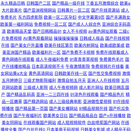
永久精品日韩
日韩国产二区
国产精品一级在线
丁香五月激情综合
欧美a
大片欧美片
国产亚洲视频网站
日韩黄片一区二区
国产在线资源站
成人
免费毛片
东方四虎影院
欧美一区二区孕妇
中文字幕第9页
国产丰满熟女
欧美第一福利网站
免费视频一区二区
国产成人人综合色
亚洲综合无码高
清
欧美精品天堂
国产日韩精品91
女人不卡视频
av黄色网址观看
二级c
片免费视频
AV黄色观看网站
操操操操操操
日韩成人极品
国产在线视频
在线
国产美女户外直播
欧美在线区第页
欧美内射网址
欧美成欧美成
欧
美亚洲国产精品
欧美福利片一区
国产免费不卡视频
免费在线观看成人
黄色网络在线观看
成人午夜福利免费
91青青青草视频
免费黄色毛片
国
产在线播放精品
日本高清视频不卡
午夜激情影院
免费视频片在线看
美
女网站黄a大全
黄色高清网站
日韩欧美在线一区
国产性交兔费视频
激情
五月婷婷日
三级尤物影院福利
激情自拍五月天
亚洲人人在线视频
五月
花网站欧美
三级成人影院
成人午夜视频网
成人影片网址
欧美日韩乱国
产
国产精品乱码高
亚洲一二三四在线
91洮色在线观看
国产精品色片
精
品一区嫩草
国产精选网站
成人三级经典电影
亚洲做性爱视频
91在线视
频播放
国产精品第一页国
国产美女裸网站
91精品视频在线
国产吃瓜免
费在线
国产午夜福利片
欧美男女日比
国产精品极品白
国产v在线播放
欧
美女同网址
在线观看国产网站
成人短视频软件
白丝喷浆国产网站
在线
播放全集
国产白丝在线0
日本美眉无码视频
日韩美女影城
成人精品无码