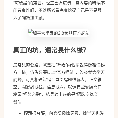
“可驗證”的東西。也正因為這樣，寫內容的時候不
能只會堆詞，不然讀者看完會懷疑自己是不是誤
入了詞語加工廠。
真正的坑，通常長什么樣？
最常見的套路，就是把“準確”兩個字說得像祖傳秘
方一樣，仿佛只要掛上“官方網站”，答案就會從天
而降。可真相通常是：頁面標題很嚇人，正文很
空；關鍵詞很猛，信息很弱。就像有些餐廳門口
寫著“招牌必點”，結果端上來的是“招牌空氣套
餐”。
標題很夸張，內容卻像擠牙膏，擠半天也沒