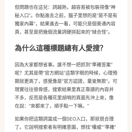
但問題也在這兒：詞越熱，越容易被包裝得像“神
秘入口”。你點進去之前，腦子里想的是“是不是有
獨家內幕”，結果進去一看，可能只是個普通內容
頁，甚至是把幾個流量詞硬拼起來的“縫合怪”。
為什么這種標題總有人愛搜？
因為大家都想省事。誰不想一把抓到“準確答案”
呢？尤其是帶“官方網站”這類字眼的時候，心理預
期就更高了，感覺像是“官方認證，童叟無欺”。可
現實往往很骨感，搜索結果里真正靠譜的內容并
不多，反而是各種花里胡哨的頁面先沖上來，像
在說：“來都來了，順手點一下嘛。”
如果你把這類詞當成一個SEO入口，那就很合理
了。它說明搜索者有明確意圖，想找“權威”“準確”