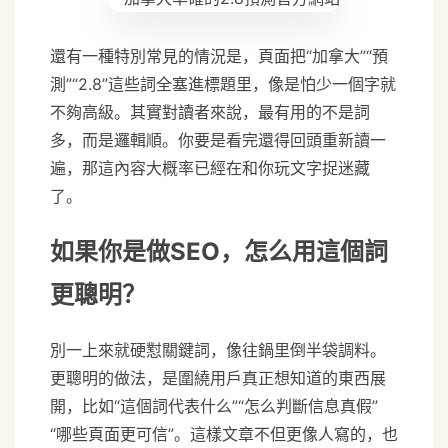
還有一種特別常見的情況是，頁面把“加拿大”“預
測”“2.8”這些詞全塞進標題里，像是怕少一個字就
不夠高級。其實對讀者來說，最有用的不是詞
多，而是邏輯順。你要是看完還得回頭重新讀一
遍，那這內容大概率已經在和你玩文字捉迷藏
了。
如果你是做SEO，怎么用這個詞
更聰明？
別一上來就硬懟關鍵詞，像往鍋里倒半袋調料。
更聰明的做法，是圍繞用戶真正想知道的東西展
開，比如“這個詞代表什么”“怎么判斷信息真假”
“哪些頁面更可信”。這樣文章不但更像人寫的，也