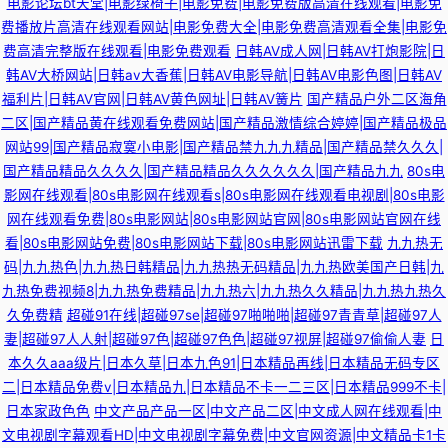
电影论坛bt天堂|电影绿椅子|电影免费|电影免费版高清在线观看|电影免
费播放片高清在线观看网站|电影免费大全|电影免费高清观看全集|电影免
费高清完整版在线观看|电影免费观看
日韩AV成人网|日韩AV打炮影院|日
韩AV大桥网站|日韩av大香蕉|日韩AV电影导航|日韩AV电影色图|日韩AV
福利片|日韩AV官网|日韩AV黄色网址|日韩AV簧片
国产精品户外二区海角
二区|国产精品黄在线观看免费网站|国产精品激情综合婷婷|国产精品极品
网站99|国产精品寂寞小电影|国产精品禁九九九精品|国产精品禁久久久|
国产精品精品久久久久|国产精品精品久久久久久久|国产精品九九
80s电
影网在线观看|80s电影网在线观看s|80s电影网在线观看电视剧|80s电影
网在线观看免费|80s电影网站|80s电影网站官网|80s电影网站官网在线
看|80s电影网站免费|80s电影网站下载|80s电影网站迅雷下载
九九热无
码|九九热色|九九热日韩精品|九九热热无码精品|九九热欧美国产日韩|九
九热免费视频8|九九热免费精品|九九热六|九九热久久精品|九九热九热久
久免费精
超碰91在线|超碰97se|超碰97啪啪啪|超碰97青青草|超碰97人
妻|超碰97人人射|超碰97色|超碰97色色|超碰97视屏|超碰97偷偷人妻
日
本久久aaa级片|日本久草|日本九色91|日本精品再线|日本精品无码专区
二|日本精品免费v|日本精品九|日本精品不卡一二三区|日本精品999不卡|
日本家政色色
中文产品产品一区|中文产品二区|中文成人网在线观看|中
文电视剧字幕观看HD|中文电视剧字幕免费|中文官网资源|中文精品卡1卡