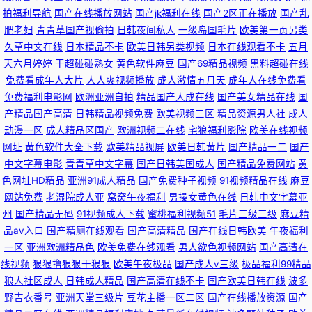
香蕉视频 欧美人性交xⅩⅩ 天美九一 精品无码人妻一区二区 91看片黄色 尤物
拍福利导航
国产在线播放网站
国产jk福利在线
国产2区正在播放
国产乱
肥老妇
青青草国产视偷拍
日韩夜间私人
一级岛国毛片
欧美第一页另类
91 久久天堂女人在线 91视频在线资源 福利观看 欧美亚洲另类成熟 成人免费
久草中文在线
日本精品不卡
欧美日韩另类视频
日本在线观看不卡
五月
天六月婷婷
干超碰碰熟女
黄色软件麻豆
国产69精品视频
黑料超碰在线
一区二区三区 可以免费在线看污污的网站 日韩三级大片 国产岳母理论9 91
免费看成年人大片
人人爽视频播放
成人激情五月天
成年人在线免费看
免费福利电影网
欧洲亚洲自拍
精品国产人成在线
国产美女精品在线
国
网站入口永久 美女巨乳91 色欧美网址第一页 日韩成人在线视频 亚洲第四页
产精品国产高清
日韩精品视频免费
欧美视频三区
精品资源男人社
成人
动漫一区
成人精品区国产
欧洲视频二在线
宅狼福利影院
欧美在线视频
在线 伦理一区 99传媒视频
网址
黄色软件大全下载
欧美精品视屏
欧美日韩黄片
国产精品一二
国产
中文字幕电影
青青草中文字幕
国产日韩美国成人
国产精品免费网站
黄
色网址HD精品
亚洲91成人精品
国产免费种子视频
91视频精品在线
麻豆
网站免费
老湿院成人亚
窝窉午夜福利
男操女黄色在线
日韩中文字幕亚
州
国产精品无码
91视频成人下载
蜜桃福利视频51
毛片三级三级
麻豆精
品av入口
国产精厕在线观看
国产高清精品
国产在线日韩欧美
午夜福利
一区
亚洲欧洲精品色
欧美免费在线观看
男人欲色视频网站
国产高清在
线视频
狠狠撸狠狠干狠狠
欧美午夜极品
国产成人v三级
极品福利99精品
狼人社区成人
日韩成人精品
国产高清在线不卡
国产欧美日韩在线
波多
野吉衣番号
亚洲天堂三级片
豆花主播一区二区
国产在线播放资源
国产