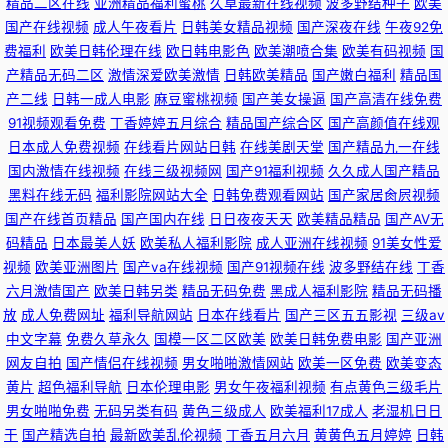
精品二区在线
亚洲精品福利蜜桃
久草最新在线视频
波多野结种子
欧美
国产在线视频
成人午夜看片
日韩美女精品视频
国产深夜在线
午夜92免
费福利
欧美日韩伦理在线
欧日韩电影色
欧美潮喷合集
欧美有码视频
国
产精品无码二区
激情深爱欧美激情
日韩欧美精品
国产嫩白福利
精品国
产二线
日韩一成人电影
麻豆蜜桃视频
国产美女操逼
国产高清在线免费
91视频观看免费
丁香婷婷五月综合
精品国产综合区
国产高颜值在线观
日本成人免费视频
在线看片网站日韩
在线美剧天堂
国产精品九一在线
国内激情在线视频
在线三级视频网
国产91福利视频
久久成人国产精品
黑料在线无码
福利影院网站大全
日韩免费观看网站
国产家居肏屄视频
国产在线首页精品
国产国内在线
日日夜夜天天
欧美精品精品
国产AV无
码精品
日本最美人妖
欧美私人福利影院
成人亚洲在线视频
91美女性爱
视频
欧美亚洲图片
国产va在线视频
国产91视频在线
波多野结在线
丁香
六月激情国产
欧美日韩另类
精品无码免费
黑成人福利影院
精品无码播
放
成人免费网址
福利导航网站
日本在线看片
国产三区五五影视
三级av
中文字幕
免费久草永久
国模一区二区欧美
欧美日韩免费电影
国产亚洲
网友自拍
国产情侣在线视频
男女啪啪激情网站
欧美一区免费
欧美变态
黄片
超色福利导航
日本伦理电影
男女午夜福利视频
有点黄色三级毛片
男女啪啪免费
无码另类有码
黄色三级成人
欧美福利17成人
老湿机日日
干
国产精选自拍
最新欧美乱伦视频
丁香五月六月
黄黄色五月婷婷
日韩