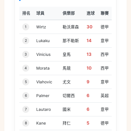
排名
球員
俱樂部
進球
聯賽
30
1
Wirtz
勒沃庫森
德甲
14
2
Lukaku
那不勒斯
意甲
13
3
Vinicius
皇馬
西甲
10
4
Morata
馬競
西甲
9
5
Vlahovic
尤文
意甲
6
6
Palmer
切爾西
英超
6
7
Lautaro
國米
意甲
5
8
Kane
拜仁
德甲