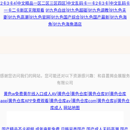
2卡3卡4|中文精品一区二区三区四区|中文乱码卡一卡2卡3卡|中文乱码卡
一卡二卡新区无限观看
91九色白丝|91九色超碰|91九色调教|91九色夫
妻|91九色高潮|91九色官网|91九色国产综合|91九色国产最新|91九色海
角|91九色海角酒店
感谢您访问我们的网站，您可能还对以下资源感兴趣：和县蓖揭会展服务
有限公司
黄色w免费黄在线入口成人AV|黄色仓|黄色仓库|黄色仓库91|黄色仓库
app|黄色仓库APP免费观看|黄色仓库av|黄色仓库com|黄色仓库jjj|黄色仓
库成人
网站地图
国产视频自 人人色人人插 香蕉视频久久 欧美日韩精品在线一区二区视频 免
国产精品不卡视频
成年电影免费
日韩另类国产
国产成人无码高潮
国产