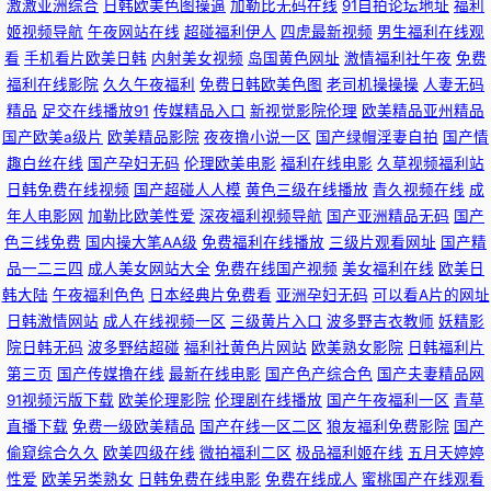
激激亚洲综合
日韩欧美色图操逼
加勒比无码在线
91自拍论坛地址
福利
姬视频导航
午夜网站在线
超碰福利伊人
四虎最新视频
男生福利在线观
福利 蜜臀av 91久久91 熟女视频 国产91传媒 国产欧美日韩在线 WWWAv电
看
手机看片欧美日韩
内射美女视频
岛国黄色网址
激情福利社午夜
免费
福利在线影院
久久午夜福利
免费日韩欧美色图
老司机操操操
人妻无码
影网 三级片国产久久 豆花社区网站 久久成人Av网 美女在线网站视频 草草限
精品
足交在线播放91
传媒精品入口
新视觉影院伦理
欧美精品亚州精品
国产欧美a级片
欧美精品影院
夜夜撸小说一区
国产绿帽淫妻自拍
国产情
制 大香蕉福利导航 免费18视频 91传禖免费 日韩三级在线观看视频 豆花视频
趣白丝在线
国产孕妇无码
伦理欧美电影
福利在线电影
久草视频福利站
日韩免费在线视频
国产超碰人人模
黄色三级在线播放
青久视频在线
成
在线一区 国产精品天 91男女 五月天色色 韩日三级 青青色情 欧美日韩99 精
年人电影网
加勒比欧美性爱
深夜福利视频导航
国产亚洲精品无码
国产
色三线免费
国内操大笔AA级
免费福利在线播放
三级片观看网址
国产精
品一区二区三区日韩蜜桃 日本熟女AV jk啪啪内射 超碰网人人操 欧美色综合
品一二三四
成人美女网站大全
免费在线国产视频
美女福利在线
欧美日
韩大陆
午夜福利色色
日本经典片免费看
亚洲孕妇无码
可以看A片的网址
片 91学生妹视频 在线亚洲精品福利导航 黑丝美女网站 日韩无码高清网站 欧
日韩激情网站
成人在线视频一区
三级黄片入口
波多野吉衣教师
妖精影
院日韩无码
波多野结超碰
福利社黄色片网站
欧美熟女影院
日韩福利片
美娱乐中文网 91在线 亚洲欧美日韩 韩国一级网站 久久艹一区 浮力影院国产
第三页
国产传媒撸在线
最新在线电影
国产色产综合色
国产夫妻精品网
91视频污版下载
欧美伦理影院
伦理剧在线播放
国产午夜福利一区
青草
直播下载
免费一级欧美精品
国产在线一区二区
狼友福利免费影院
国产
第一 国产精品一二三区夜夜躁 91网址在线免费观看 黑料网a片 男人色色91
偷窥综合久久
欧美四级在线
微拍福利二区
极品福利姬在线
五月天婷婷
性爱
欧美另类熟女
日韩免费在线电影
免费在线成人
蜜桃国产在线观看
91精品中文字幕 天天综合姐姐色 国产情侣自拍 免费福利社老司机 欧美日韩