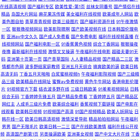
在线高清视频
国产福利专区
欧美性爱-第1页
丝袜女同番号
国产情侣在线
费福利社老司机 日本理论免费在线观看 成人性交黄色片免费看 国产精品一
精品
岛国大片网站
麻花果冻传媒
美女福利在线视频
欧美成年人网站
欧
美色图自拍
青草青青视频
欧美三级图片
国产福利资源在线
91午夜激情
精二精 免费看黄网站污污污 99国产 东方AV在线国产精品高清一区 欧美69网
一区
狠狠撸视频网站
欧美影院嗯啊
国产欧美视频在线
日本韩国伦理电
影
亚洲av中文久久
国产成人免费看
国产免费电影
福利在线视频直播
在
91小仙女思妍 亚洲日韩色性视频 久久人热人 91豆花网页 性交电影 黄色色情
线视频网站
国产福利电影一区
91香蕉黄色视频
综合丁香网站
狠狠操夜
夜撸
最新福利在线视频
激情叉叉操逼
午夜福利在线电影
超碰夫妻91无
婷婷影院 青青艹狠狠干 91迅雷种子在线观看 91白丝视频 久久色播日本成人
码
亚洲第十页第一页
国产青草国际
人人妻精品视频
国产精品二三区
激
情都市色网
波多野结家庭教师
亚洲五月天综合
搞爽欧美的逼
欧美日韩
高清无码
丁香五月天啪啪
白浆蜜桃视频h
午夜福利影院视频
国产三级精
不卡 网站在线观看mv视频 国产一二三视频 瑟瑟av中文 日韩色图第三页 白
品三级
欧美精品在线网址
蜜臀av免费视频
黄色牛牛网站
香港电影伦理
片
91视频官方下载
结衣波多野在线
三级日韩欧美
91羞羞视频网站
日韩
丝后入 91舞社官网 久草导航 国产91不卡 成人久久A毛片 美女性生活网站 91
综合无码
丁香婷婷先锋五月
国产精品免费看
丁香婷婷五月
国产精品区
网红主
人成毛三级片免费
欧美综合福利
香蕉视频下载链接
国产电影在
骚货妇noav 亚洲美女国产探花 亚洲色在线资源 日本不卡视频在线 久久人热
线观看
欧美韩日视频
91视频国产高清
91国产视频精品
欧美人妖网址
日
韩在线一区
欧美日韩高清视频
激情深爱导航
精品拍拍拍网站
午夜福利
人 91男男视频 伊人久久黄色视频 九草免费色站 熟女AV色站导航 亚洲综合日
男男
国产无限毛片
欧美日韩一二三
国产在线欧美激情
福利在线公开视
频
高清国产剧第1页
另类操逼欧美
亚洲美女视频
国产中文大片在线
丁香
韩欧美 国产毛片网页 人人妻AV在线 欧日韩在线视频 国产乱视在线 极品吃瓜