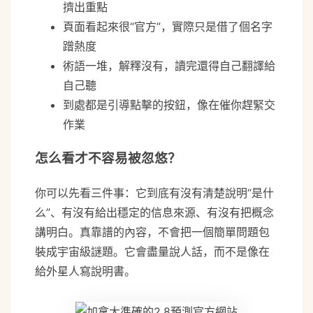
擠出重點
頁面看起來很“官方”，實際只是借了個名字
蹭熱度
術語一堆，解釋沒有，讀完還得自己翻譯給
自己聽
到處都是引導點擊的按鈕，像在催你趕緊交
作業
怎么看才不容易被忽悠？
你可以先看三件事：它到底有沒有清楚說明“是什
么”、有沒有給出穩定的信息來源、有沒有把概念
講明白。真靠譜的內容，不會把一個簡單問題包
裝成宇宙級謎題。它會盡量說人話，而不是像在
給外星人寫說明書。