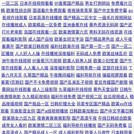
一区二区
日本在线视频看看
91香蕉国产精品
男女打炮网站
免费看片日
韩
欧美性综合网
国语看片免费观看
夜夜骑青青草
国产中文免费字幕
av
影视在线观看
日本高清在线播放
国产精品二区中文
一级毛片视频网站
在线播放成人
欧美精品一区免费
亚洲香蕉在线
黄色资源无码网
国产武
打片老电影
岛国在线观看一区
欧美激情第六页
黑料无码在线资源
在线
观看福利影院
成人国产自拍
欧美女同文字浴
国产精品黑色丝
成人午夜
看黄在
国产欧美日韩视频
福利社欧美在线
国产第一页一页
国产一区二
区播放
人人奸人人操
在线播放深夜福利
无码成人免费
欧美丝袜乱伦
亚
洲午夜在线视频
91香蕉污污视频
欧美人妖黑人妖
欧美少妇性爱
国产午
夜在线观看
人人看人人插
深夜福利影院
日韩免费一级
亚瑟在线无码
丁
香六月天天
久草国产精品
午夜晚间福利
福利导航在线
操碰视屏观看
欧
美第1页熟妇
国产不卡免费视频
国产乱来乱子视频
爱豆传媒国产剧情
搞
黄网站在线观看
成人三级影院
久草福利在线视频
黄色天堂自慰
日韩午
夜激情电影
久久精彩视频8
福利在线免费
国产视频二区
丝瓜视频成人
精
品夜插视频
国产极品一区
日韩伦理大全
另类专区国产精品
欧美xx在线
观看
先锋影音女同
国产a线视频播放
日韩欧美加勒比
国产中文字幕日韩
欧美熟女六区九区
夜爽爽爽爽爽影院
国产高清午夜
在线日韩综合欧美
成年女人看的
欧美激情二区三区
福利导航在线播放
国产无码免费看
日
本高清成人
国产精品成人一区
成人福利影院
欧美人与兽性
日本韩国美