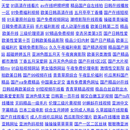
豆禁影库三区四区 欧美日韩伊人狠狠 WWW豆花AVcom 超碰伊人大香蕉 免
天堂
91高清在线看片
av在线吧擦吧擦
精品国产自左线拍
日韩在线播放
一区
91免费福利视频
欧美日韩高清在线
五月亭亭丁香播
国产在线短视
费妞干网在线观看 91小视频下载 07看片视频网海外 九九热有精品 亚洲资源
频
91夫妻原创自拍
国产免费视频网站
潮喷影院在线观看
操碰青青操碰
日韓免费高清无码
毛片福利影视
成人动漫在线看
欧美日韩第二页
精品
在线 少妇人妻精品一二区三 黄色链接 综合狼久久 天堂网a美女 国产在线1区
欧美在线
三级伦理资源
97精品免费视频
变态另类第3页
国产日韩性爱
欧美性爱第十页
日韩欧美极品影院
极品少妇内射
国产日产精品
欧美三
2区3区 丝袜久久亚洲国产亚洲精品 日韩影院 丁香婷婷三级三级网站 精品传
级福利片
蜜桃免费影院cc
久久午夜福利电影
国产精选视频
精品国产网
站
超碰婷婷五月
亚洲色图五月天
午夜爽爽影院
欧美另类激情
国产精品
媒 殴美一级片 波多野洁衣电影巨乳3 A片成人片毛片久久 蜜臀av首页 午夜
都市激情
丁香五月深爱网
五月天色色综合
国产在线1区2区
国产大片视
频mv
91自拍视频网站
男女插炮网站
午夜免费伦理电影
激情性交影院
自
福利不卡了 海角在线看网页 日批视频免费在线观看 日韩精品―中文字幕 国
拍欧美日韩
国产99视频在线
青青草原综合
午夜乱伦福利
吃瓜黑料国产
精品
国产va免费精品
中国美女足交
谁有免费黄色网址
国产精品91在线
产在线视频第一页 天堂8Aⅴ 日韩欧美综合网 国产a无 青久热不卡 日韩3级电
日韩经典欧美综合
91短视频在线看
青青草精品视频
极品白丝自慰出水
欧美爱爱影院
亚洲色情天堂
日韩第一页在线
脚交白嫩玉足视频
国产ts在
影 成人免费一区二区三区 国产一区二区91欧美 欧美一区二区三区射精 老司
线播放
无码精品一级毛片
伦理三级片黄视频
91蝌蚪在线视频
亚洲中文
字幕精品
日本三级电影
综合五月婷婷
女同成人用品
久草超碰在线观看
国产在线观看污
成人在线吃瓜网站
西瓜影院伦理片
欧美a在线播放
欧美
机午夜影院 99久久毛片网 aV色导航 玖玖玖国产 91巨炮福利网 亚洲人成电
亚韩网址
亚洲色码视频
操操操草草草草
国产一区二区丝袜
狠狠撸亚洲