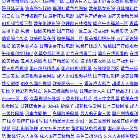
日韩激情网站
成人在线视频一区
三级黄片入口
波多野吉衣教师
妖精影
院日韩无码
波多野结超碰
福利社黄色片网站
欧美熟女影院
日韩福利片
美娱乐中文网 91在线 亚洲欧美日韩 韩国一级网站 久久艹一区 浮力影院国产
第三页
国产传媒撸在线
最新在线电影
国产色产综合色
国产夫妻精品网
91视频污版下载
欧美伦理影院
伦理剧在线播放
国产午夜福利一区
青草
直播下载
免费一级欧美精品
国产在线一区二区
狼友福利免费影院
国产
第一 国产精品一二三区夜夜躁 91网址在线免费观看 黑料网a片 男人色色91
偷窥综合久久
欧美四级在线
微拍福利二区
极品福利姬在线
五月天婷婷
性爱
欧美另类熟女
日韩免费在线电影
免费在线成人
蜜桃国产在线观看
91精品中文字幕 天天综合姐姐色 国产情侣自拍 免费福利社老司机 欧美日韩
午夜福利视频92
久草免费新资源
毛片在线看平台
国产在线观看的
在线
欧美精品
五月天色四虎
国产精品第10页
波多野吉衣网站
国产福利片一
日批不卡 欧美日av 欧美久久精品国产 99导航 2018国产自拍 久久草最新网
欧洲免费视频
国产精品精华液
国产91视频观看
在线视频四区
黄色三级
三区美女
欧美视频免费网站
成人少妇视频导航
国产在线影院
欧美日韩
址获取 69福利精品影院 天天操逼 国产精品三级专区 六月天婷婷 欧美TV 91
性交别类
91久久国产视频
欧美精品一二三
香港成人影片
超碰人人操加
勒比
91精彩刺激对白
黄色三级视频网址
日韩高清大片
囯产精品无码
国
浏览网页版蜜桃 亚洲欧美日韩国产成人 后入韩国少妇 天堂网视频2025 亚洲
产aⅴ一区二区
久草视频在线新
丁香影视五月花
成人中文乱幕
欧美在线
观看网站
日韩综合另类
国内乱伦嫂子
加勒比性爱网
日本三级网址
成人
无码高清视频 黑丝啪啪后入 老湿机影视福利视频 国产精品禁久久精品 色av
一级片网址
日本女同护士
岛国欧美网址
男人的天堂三级
国产剧情福利
在线
91影院在线播放
国内精品bt天堂
少妇一区二区黑料
操碰在线勉费
导航精品导航站 日本卡一卡二视频 成人精品区无码 欧美一区二区综合日逼
视频
日韩电影伦理
91大神黑丝内射
黄页网站免费观看
国产精品一区导
航
超碰97人人香蕉
成人国产三级精品
黄色三极网站
久久大香线蕉理论