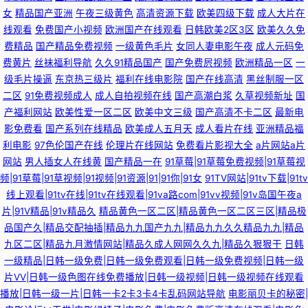
女
精品国产亚洲
午夜三级黄色
高清资源下载
欧美四级下载
成人大片在
线观看
免费国产小视频
欧洲国产在线观看
日韩欧美2区3区
欧美久久免
费精品
国产精品免费视频
一级黄色毛片
女同人妻电影午夜
成人元码免
费黄片
丝袜福利导航
久久91精品国产
国产免费屄视频
欧洲精品一区
一
级毛片操逼
东京热三级片
福利在线电影院
国产在线高清
黑丝制服一区
二区
91免费视频成人
成人自拍视频在线
国产高潮白浆
久草视频新址
国
产福利网站
欧美性爱一区二区
欧美中文三级
国产高清不卡二区
最新电
影免费看
国产系列在线精品
欧美成人五月天
成人看片在线
亚洲精品福
利电影
97色伦国产在线
伦理片在线网站
免费看片影视大全
a片网站a片
网站
男人插女人在线黄
国产精品一在
91草莓|91草莓免费视频|91草莓视
频|91草莓|91草视频|91视频|91资源|91|91你|91女
91TV网站|91tv下载|91tv
线上观看|91tv在线|91tv在线观看|91va路com|91vv视频|91v岛国午夜a
片|91V精品|91v精品久
精品黄色一区二区|精品黄色一区二区三区|精品极
品国产久|精品交配抽插|精品九九国产九九|精品九九久久精品九九|精品
九区二区|精品九月激情网站|精品久成人网网久久九|精品久狠狠干
日韩
一级精品|日韩一级免费|日韩一级免费观看|日韩一级免费视频|日韩一级
片VV|日韩一级色图在线免费播放|日韩一级视频|日韩一级视频在线观看
播放|日韩一级一片|日韩一卡2卡3卡4卡乱码网站导航
电影丽贝卡的秘密|