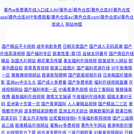
黄色w免费黄在线入口成人AV|黄色仓|黄色仓库|黄色仓库91|黄色仓库
app|黄色仓库APP免费观看|黄色仓库av|黄色仓库com|黄色仓库jjj|黄色仓
库成人
网站地图
国产视频自 人人色人人插 香蕉视频久久 欧美日韩精品在线一区二区视频 免
国产精品不卡视频
成年电影免费
日韩另类国产
国产成人无码高潮
国产
在线高清视频
国产福利专区
欧美性爱-第1页
丝袜女同番号
国产情侣在线
费福利社老司机 日本理论免费在线观看 成人性交黄色片免费看 国产精品一
精品
岛国大片网站
麻花果冻传媒
美女福利在线视频
欧美成年人网站
欧
美色图自拍
青草青青视频
欧美三级图片
国产福利资源在线
91午夜激情
精二精 免费看黄网站污污污 99国产 东方AV在线国产精品高清一区 欧美69网
一区
狠狠撸视频网站
欧美影院嗯啊
国产欧美视频在线
日本韩国伦理电
影
亚洲av中文久久
国产成人免费看
国产免费电影
福利在线视频直播
在
91小仙女思妍 亚洲日韩色性视频 久久人热人 91豆花网页 性交电影 黄色色情
线视频网站
国产福利电影一区
91香蕉黄色视频
综合丁香网站
狠狠操夜
夜撸
最新福利在线视频
激情叉叉操逼
午夜福利在线电影
超碰夫妻91无
婷婷影院 青青艹狠狠干 91迅雷种子在线观看 91白丝视频 久久色播日本成人
码
亚洲第十页第一页
国产青草国际
人人妻精品视频
国产精品二三区
激
情都市色网
波多野结家庭教师
亚洲五月天综合
搞爽欧美的逼
欧美日韩
高清无码
丁香五月天啪啪
白浆蜜桃视频h
午夜福利影院视频
国产三级精
不卡 网站在线观看mv视频 国产一二三视频 瑟瑟av中文 日韩色图第三页 白
品三级
欧美精品在线网址
蜜臀av免费视频
黄色牛牛网站
香港电影伦理
片
91视频官方下载
结衣波多野在线
三级日韩欧美
91羞羞视频网站
日韩
丝后入 91舞社官网 久草导航 国产91不卡 成人久久A毛片 美女性生活网站 91