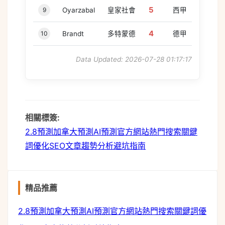
5
9
Oyarzabal
皇家社會
西甲
4
10
Brandt
多特蒙德
德甲
Data Updated: 2026-07-28 01:17:17
相關標簽:
2.8預測
加拿大預測
AI預測
官方網站
熱門搜索
關鍵
詞優化
SEO文章
趨勢分析
避坑指南
c
精品推薦
2.8預測
加拿大預測
AI預測
官方網站
熱門搜索
關鍵詞優