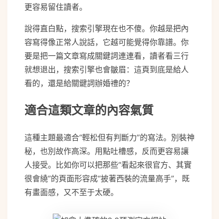
更容易留住讀者。
說得直白點，搜索引擎現在也不傻。你越是把內
容寫得像正常人說話，它越可能覺得你靠譜。你
要是把一篇文章寫成關鍵詞連連看，讀者看三行
就想退出，搜索引擎也會皺眉：這頁到底是給人
看的，還是給關鍵詞辦婚禮的？
適合這類文章的內容氣質
這種主題最適合“輕松但有判斷力”的寫法。別裝神
秘，也別故作高深。用點吐槽感，反而更容易讓
人接受。比如你可以把那些“看起來很官方、其實
很會繞”的頁面形容成“披著西裝的流量高手”，既
有畫面感，又不至于太硬。