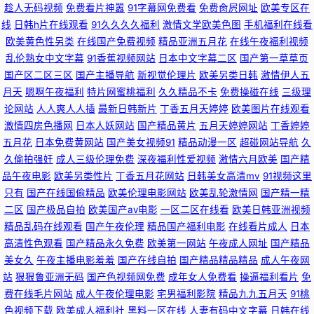
的视频 欧洲美女高清视频 97在线免费人人 91小网战小视频 久久香蕉伊人 91
趁人无码视频
免费看片神嚣
91字幕网免费看
免费肏屄网址
欧美专区在
线
日韩h片在线观看
91久久久久福利
激情文学欧美色图
手机福利在线看
豆花永久视频完整 香蕉女优 国产区在线观看 人人揉人人操 青青草原在线免
欧美黄色性另类
在线国产免费视频
精品亚洲五月花
在线午夜福利视频
乱伦熟女中文字幕
91香蕉视频网站
日本中文字幕二区
国产第一草草页
费观看 Av成人小说区 51自拍视频在线 另类人妖 91女同下载 性交影片 国产
国产区二区三区
国产主播导航
新视觉伦理片
欧美另类日韩
激情伊人五
月天
嗯啊午夜福利
特片网蜜桃福利
久久精品不卡
免费操碰在线
三级理
人妻露脸高潮被干 日本wwwcom 日韩伦理免费看 成人福利在线免费观看 国
论网站
人人爽人人插
最新日韩新片
丁香五月天婷婷
欧美图片在线观看
激情四房色播网
日本人妖网站
国产精品黄片
五月天婷婷网站
丁香婷婷
产熟女大黑b 欧美日韩影院一区 97人人看照片 91海角大神日韩无码 久久福
五月花
日本免费黄网站
国产美女视频91
精品动漫一区
超碰网站导航
久
久偷拍强奸
成人三级伦理免费
深夜福利性爱视频
激情六月欧美
国产精
品午夜电影
欧美另类性片
丁香五月花网站
日韩美女高清mv
91视频这里
利社 91cn伦理福利 三级黄色曰逼免费看 国产高潮九九 免费影片全集免费观
只有
国产在线国偷精品
欧美伦理电影网站
欧美乱轮激情网
国产精一精
二区
国产极品自拍
欧美国产aⅴ电影
一区二区在线看
欧美日韩亚洲视频
看 色涩艺术色涩综合 国产精品首页在线 欧美一区二区高清视频 日本卡一卡
精品乱码在线观看
国产午夜伦理
精品国产福利电影
在线看片成人
日本
高清性色观看
国产精品永久免费
欧美第一网站
午夜成人网址
国产精品
二视频 波多野吉依性爱 wwwww91 老湿机专区一区 91探花精品精华 在线看
美女久
午夜主播电影羞羞
国产在线自拍
国产精品精品精品
成人午夜网
站
狠狠鲁亚洲无码
国产色视频网免费
成年女人免费看
操逼福利看片
免
免费在看中文版 久久欧美 91豆花网页入口 天天综合国产 国产精品人人网 麻
费在线毛片网站
成人午夜伦理电影
宅男福利影院
精品九九五月天
91桃
色视频下载
欧美成人福利社
黑料一区在线
人妻有码中文字幕
日韩在线