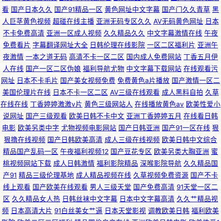
看
国产日本久久
国产91精品一区
黄色网址中文字幕
国产门久久青草
黑
人巨茎黄色视频
超碰在线主播
亚洲无码专区久久
AV无码黄色网址
日本
不卡免费高清
亚洲一区成人视频
久久精品久久
中文字幕激情在线
午夜
免费看片
字幕翻译网址大全
日韩伦理在线影院
一区二区福利片
亚洲午
夜激情
一本之道无码
高清不卡一区二区
国内成人免费网站
丁香五月伊
人在线
国产一区二区伪娘
福利导航尤物
中文字幕下载网站
在线观看污
网址
日本不卡毛片
国产美女视频免费
免费黄色a片播放
国产激情一区二
美国伦理片在线
日本不卡一区二区
AV三级在线观看
成人黑料自拍
久草
在线在线
丁香婷婷激激v片
黄色三级网站人
在线播放黄色av
欧美性爱小
说网址
国产三级观看
欧美日韩不卡中文
亚洲丁香婷婷五月
在线看日韩
电影
欧美另类中字
尤物视频电影网站
国产日韩亚洲
国产91一区在线
狠
狠撸在线视频
国产日韩欧美高清
成人三级在线视频
欧美日韩中文综合
精品国产乱码一区
午夜福利视频12
国产豆花专区
欧美另类大胸亚洲
蜜
桃视频网站下载
成人日韩激情
福利影院精品
深喉影院导航
久久精品国
产91
精品三级伦理基地
成人精品视频在线
久草视频免费资源
国产不卡
线上观看
国产欧美在线观看
男人三级天堂
国产免费高清
91天堂一区二
区
久久精品女人热
日韩丝袜中文字幕
日本中文字幕高清
久久艹精品视
频
日本高清大片
91白丝美女艹逼
日本天堂影视
调教欧美日韩
福利欧美