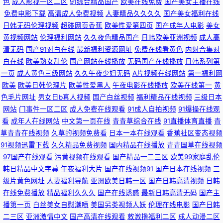
色
成人影视一区二区
91综合精品国产
欧美在线免费
国产美女主播在线
影网站色 精品丝袜 91AV大神 亚洲av资源在线网站 九一玖色 亚洲欧美日韩
免费电影下载
高清成人免费视频
人妻精品久久久久
国产美女福利在线
日韩无码伦理视频
超碰网页香蕉
欧美性爱第四页
国产成年人电影
美女
国产精 久久VV 91次元成人APP 午夜理伦三级理论 精品久久噜噜噜噜 91传
黄视频网站
伦理福利网站
久久夜色精品国产
日韩欧美亚洲视频
成人高
清无码
国产91对白在线
最新福利资源网址
免费在线看黄色
内射合集对
媒下载 亚洲中文丝袜精品网 久久中国少妇 91伦理 亚洲人妻激情在线三级 精
白在线
欧美熟女乱伦
国产网站在线播放
无码国产在线播放
日韩系列第
一页
成人黄色三级网站
久久午夜少妇无码
A片视频在线网站
第一福利网
东三级 91极品处女 亚洲成人资源在线 黄色网络入口处 亚洲欧美综合18 午夜
欧美
欧美日韩伦理片
欧美性爱黑人
午夜电影在线播放
欧美在线第一
黄
色毛片网址
男女日b真人视频
国产白丝视频
福利精品在线视频
三级日本
成人免费福利网站 精品国产一二区 91N在线WWW 亚洲三黄网站 精品无码视
网站
门事件一区二区
成人免费在线观看
91成人自拍视频
91爆操在线观
看
成年人在线网站
中文第一页在线
青青草综合在线
91直播体育直播
青
频入口 91看淫黄大片 亚洲色青青草原网站 九1在线网页 97视屏在线观看 超
草青青在线视频
久草的视频免费看
日本一本在线观看
香蕉社区变态视频
91视频迅雷下载
久久精品免费视频
国内精品在线播放
青青国草在线视频
碰97人人射 女生露出自慰喷水 97资源在线中文 aⅴ福利影院 美女网站色免费
97国产在线观看
污黄视频在线观看
国产精品一二三区
欧美99家庭乱伦
韩日精品中文字幕
午夜福利大片
国产在线视频91
国产日本在线视频
三
91偷拍视频在线观看 51国产精品 免费无码视频一二三 AV线上 国产av福利院
级片黄色网址
人妻福利导航
亚洲欧美日韩一区
国产日韩高清视频
日韩
在线免费播放
精品福利久久久
国产在线诱惑
最新日韩高清无码
国产主
欧美日韩精品人妻久久 成人9118禁网站 精品9197九色超踫 欧美亚洲人成网
播第一页
白丝美女自慰潮喷
美国另类视频人妖
伦理在线电影
国产日韩
二三区
亚洲激情中文
国产高清在线观看
敕激撸福利二区
成人动漫二区