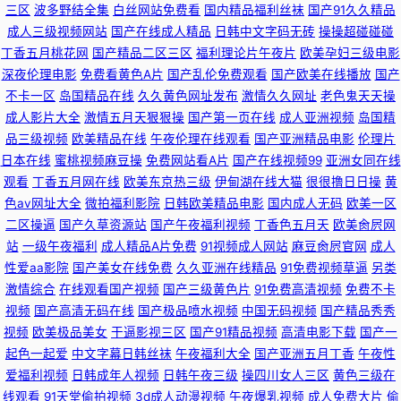
站 草莓视频在线看 午夜剧场1分钟体验区 亚洲欧美精品国产日韩 九一干逼
三区
波多野结全集
白丝网站免费看
国内精品福利丝袜
国产91久久精品
成人三级视频网站
国产在线成人精品
日韩中文字码无砖
操操超碰碰碰
91黄色视频精品 在线岛国欧美 久久嫩草av ９1网站 91热爆偷拍综合视频 青
丁香五月桃花网
国产精品二区三区
福利理论片午夜片
欧美孕妇三级电影
深夜伦理电影
免费看黄色A片
国产乱伦免费观看
国产欧美在线播放
国产
不卡一区
岛国精品在线
久久黄色网址发布
激情久久网址
老色鬼天天操
青在线视频免费播放 国产高清一级久久毛片 洗纹身对怀孕有影响吗 无码人
成人影片大全
激情五月天狠狠操
国产第一页在线
成人亚洲视频
岛国精
品三级视频
欧美精品在线
午夜伦理在线观看
国产亚洲精品电影
伦理片
妻一区免费 黄色大全视频 中文字幕搜索新AV 无码高清三区 密桃传楳在线视
日本在线
蜜桃视频麻豆操
免费网站看A片
国产在线视频99
亚洲女同在线
观看
丁香五月网在线
欧美东京热三级
伊甸湖在线大猫
很很撸日日操
黄
频 AV免费在线观看入口 九一国产视频一区 日韩久久一本一色 国产精品久久
色av网址大全
微拍福利影院
日韩欧美精品电影
国内成人无码
欧美一区
二区操逼
国产久草资源站
国产午夜福利视频
丁香色五月天
欧美肏屄网
日精品 51导航 午夜九一 久久淫九九av AV天堂资源网站 久久婷婷一级婬片
站
一级午夜福利
成人精品A片免费
91视频成人网站
麻豆肏屄官网
成人
性爱aa影院
国产美女在线免费
久久亚洲在线精品
91免费视频草逼
另类
AAA 日本黄色大全 国产精品乱二区 色色综合az 色欲av网站 国产色免费 在
激情综合
在线观看国产视频
国产三级黄色片
91免费高清视频
免费不卡
视频
国产高清无码在线
国产极品喷水视频
中国无码视频
国产精品秀秀
线观看免费版高清版 午夜影音在线资源站 九九热精品视频 91官网在线观看
视频
欧美极品美女
干逼影视三区
国产91精品视频
高清电影下载
国产一
起色一起爱
中文字幕日韩丝袜
午夜福利大全
国产亚洲五月丁香
午夜性
亚洲天堂网日本免费 久久草在线国产 91麻豆蜜桃 51页精品 欧美极品视频 爱
爱福利视频
日韩成年人视频
日韩午夜三级
操四川女人三区
黄色三级在
线观看
91天堂偷拍视频
3d成人动漫视频
午夜爆乳视频
成人免费大片
偷