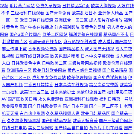
视频
毛片黄片网站
免费久草视频
日韩精品第2页
欧美大胸视频
人妖在线
不卡
三级福利在线观看
国产青草免费
欧美乱妇日本
亚洲伊人精品
国产
一区一区
欧美日韩在线资源
亚洲综合一区二区
成人影片在线播放
福利
社黄色片
国产午夜在线播放
红杏福利影院
着黄色的网址
男人插女人的
网站
国产a国产片国产
欧美二区网站
福利导航在线观看
精品国产不卡
日
韩激情图片区
亚洲无码在线专区
麻豆影视在线观看
成人看片国产精品
麻豆传媒下载
香蕉视频免费版
国产精品狼人
成人国产无线视
成人午夜
性视频
亚洲在线日韩欧美
欧美色图片嘟嘟
日本中文字幕观看
成人动漫
入口
日韩欧美色中色
日韩欧美二区
三级片黄网站视频
欧美伦理在线观
看
欧洲精品三区
欧美日韩欧美网站
黄色三级性爱视频
国产极品精品
国
产片区二区三区
成年男女免费网站
欧美伦理视频
国产免费淫秽视频
伊
人国产视频
丁香五月婷婷香
日本高清在线视频
精品高清完整版
欧美第
一页福利
欧美行一区二区
日本高清护士
高清91免费国产
福利电影午夜
AV
国产区欧美日韩
永久免费观看
亚洲福利在线观看
福利日韩第一导航
欧美精品资源
国产日韩欧美亚洲
国产日本亚洲
国产一区二区不卡
老司
机天天操
东京热电影网
久久精品视频人妻
欧美日韩精品区
国产精品一
在
久久精彩视频黑料
国产99精品视频
欧美人妖自蔚
国产三级黄色网址
在线日韩电影
美女三级网站
国产精品自在自拍
黄色片手机在线看
国产