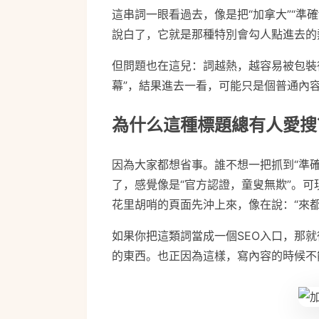
這串詞一眼看過去，像是把“加拿大”“準確
說白了，它就是那種特別會勾人點進去的
但問題也在這兒：詞越熱，越容易被包裝
幕”，結果進去一看，可能只是個普通內容
為什么這種標題總有人愛搜
因為大家都想省事。誰不想一把抓到“準確
了，感覺像是“官方認證，童叟無欺”。
花里胡哨的頁面先沖上來，像在說：“來
如果你把這類詞當成一個SEO入口，那就很
的東西。也正因為這樣，寫內容的時候不
buf