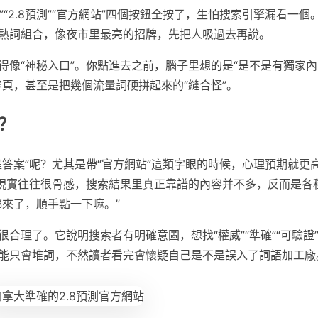
”“2.8預測”“官方網站”四個按鈕全按了，生怕搜索引擎漏看一個
熱詞組合，像夜市里最亮的招牌，先把人吸過去再說。
得像“神秘入口”。你點進去之前，腦子里想的是“是不是有獨家內
頁，甚至是把幾個流量詞硬拼起來的“縫合怪”。
？
答案”呢？尤其是帶“官方網站”這類字眼的時候，心理預期就更
可現實往往很骨感，搜索結果里真正靠譜的內容并不多，反而是各
都來了，順手點一下嘛。”
合理了。它說明搜索者有明確意圖，想找“權威”“準確”“可驗證
能只會堆詞，不然讀者看完會懷疑自己是不是誤入了詞語加工廠
fer