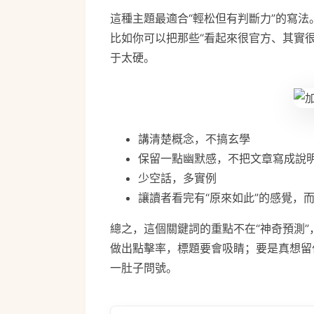
這種主題最適合“輕松但有判斷力”的寫
比如你可以把那些“看起來很官方、其實很
于太硬。
講清楚概念，不搞玄學
保留一點幽默感，不把文章寫成說
少空話，多實例
讓讀者看完有“原來如此”的感覺，而
總之，這個關鍵詞的重點不在“神奇預測”
做出點擊率，標題要會吸睛；要是真想留
一肚子問號。