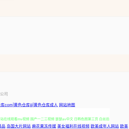
。
公司
看黄网站污污污 99国产 东方AV在线国产精品高清一区 欧美69网 91
com|黄色仓库jjj|黄色仓库成人
网站地图
网站在线观看mv视频 国产一二三视频 瑟瑟av中文 日韩色图第三页 白丝后
精品
岛国大片网站
麻花果冻传媒
美女福利在线视频
欧美成年人网站
欧美