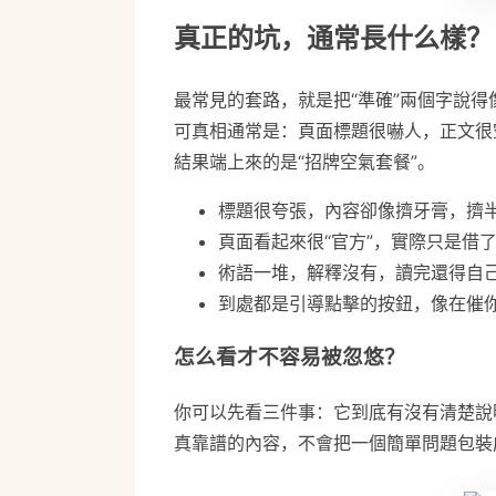
真正的坑，通常長什么樣？
最常見的套路，就是把“準確”兩個字說得
可真相通常是：頁面標題很嚇人，正文很
結果端上來的是“招牌空氣套餐”。
標題很夸張，內容卻像擠牙膏，擠
頁面看起來很“官方”，實際只是借
術語一堆，解釋沒有，讀完還得自
到處都是引導點擊的按鈕，像在催
怎么看才不容易被忽悠？
你可以先看三件事：它到底有沒有清楚說
真靠譜的內容，不會把一個簡單問題包裝