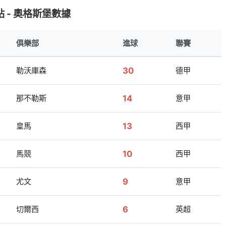
 - 奧格斯堡數據
俱樂部
進球
聯賽
勒沃庫森
30
德甲
那不勒斯
14
意甲
皇馬
13
西甲
馬競
10
西甲
尤文
9
意甲
切爾西
6
英超