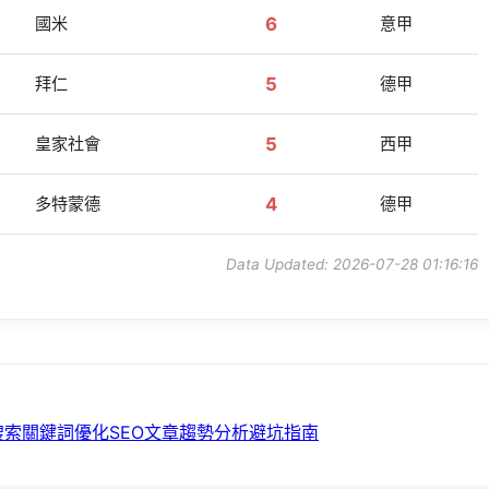
國米
6
意甲
拜仁
5
德甲
皇家社會
5
西甲
多特蒙德
4
德甲
Data Updated: 2026-07-28 01:16:16
搜索
關鍵詞優化
SEO文章
趨勢分析
避坑指南