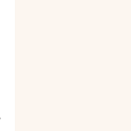
。
，
。
。