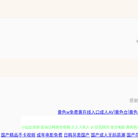
感谢
国产视频自 人人色人人插 香蕉视频久久 欧美日韩精品在线一区二区视频 
黄色w免费黄在线入口成人AV|黄色仓|黄色仓
小仙女思妍 亚洲日韩色性视频 久久人热人 91豆花网页 性交电影 黄色色
国产精品不卡视频
成年电影免费
日韩另类国产
国产成人无码高潮
国产