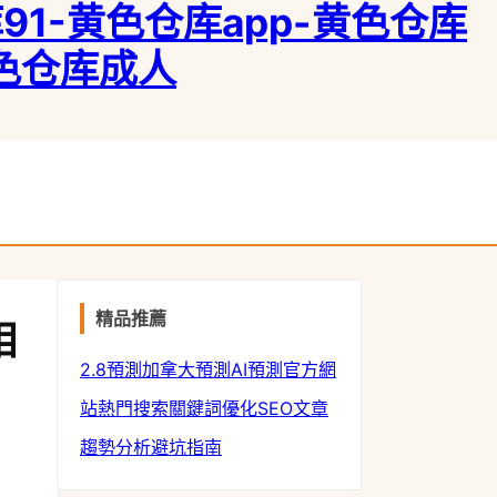
1-黄色仓库app-黄色仓库
黄色仓库成人
精品推薦
相
2.8預測
加拿大預測
AI預測
官方網
站
熱門搜索
關鍵詞優化
SEO文章
趨勢分析
避坑指南