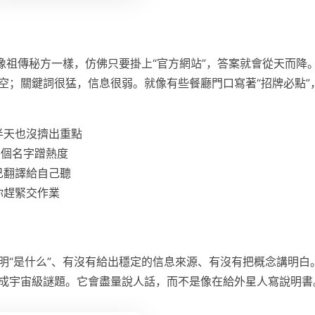
像祖傳秘方一樣，仿佛只要掛上“官方網站”，答案就會從天而降
空；關鍵詞很猛，信息很弱。就像有些餐廳門口寫著“招牌必點”
半天也沒擠出重點
了個名字蹭熱度
己翻譯給自己聽
你趕緊交作業
明“是什么”、有沒有給出穩定的信息來源、有沒有把概念講明白
成宇宙級謎題。它會盡量說人話，而不是像在給外星人寫說明書