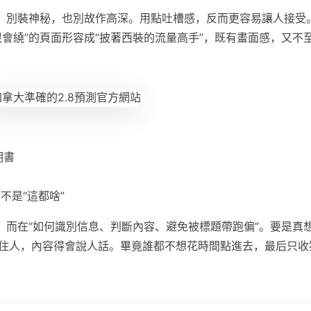
法。別裝神秘，也別故作高深。用點吐槽感，反而更容易讓人接受
會繞”的頁面形容成“披著西裝的流量高手”，既有畫面感，又不
明書
不是“這都啥”
，而在“如何識別信息、判斷內容、避免被標題帶跑偏”。要是真
住人，內容得會說人話。畢竟誰都不想花時間點進去，最后只收