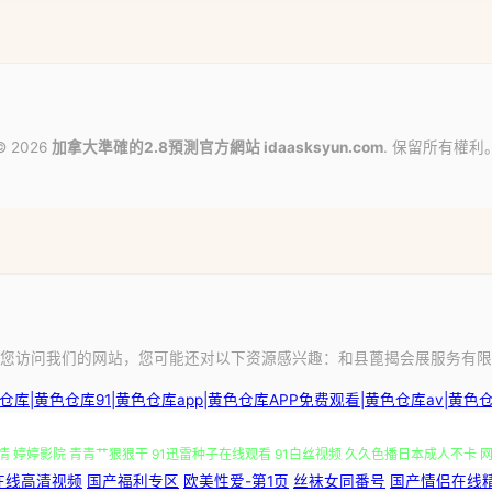
© 2026
加拿大準確的2.8預測官方網站 idaasksyun.com
. 保留所有權利
您访问我们的网站，您可能还对以下资源感兴趣：和县蓖揭会展服务有限
免费福利社老司机 日本理论免费在线观看 成人性交黄色片免费看 国产精品一精二精 免费
库|黄色仓库91|黄色仓库app|黄色仓库APP免费观看|黄色仓库av|黄色仓库
情 婷婷影院 青青艹狠狠干 91迅雷种子在线观看 91白丝视频 久久色播日本成人不卡 
在线高清视频
国产福利专区
欧美性爱-第1页
丝袜女同番号
国产情侣在线