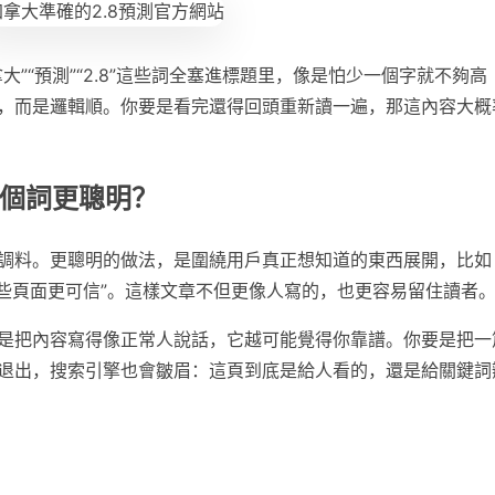
”“預測”“2.8”這些詞全塞進標題里，像是怕少一個字就不夠高
，而是邏輯順。你要是看完還得回頭重新讀一遍，那這內容大概
這個詞更聰明？
調料。更聰明的做法，是圍繞用戶真正想知道的東西展開，比如
“哪些頁面更可信”。這樣文章不但更像人寫的，也更容易留住讀者
是把內容寫得像正常人說話，它越可能覺得你靠譜。你要是把一
退出，搜索引擎也會皺眉：這頁到底是給人看的，還是給關鍵詞