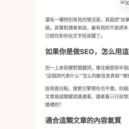
還有一種特別常見的情況是，頁面把“加拿大
級。其實對讀者來說，最有用的不是詞多
已經在和你玩文字捉迷藏了。
如果你是做SEO，怎么用
別一上來就硬懟關鍵詞，像往鍋里倒半袋
“這個詞代表什么”“怎么判斷信息真假”
說得直白點，搜索引擎現在也不傻。你越
文章寫成關鍵詞連連看，讀者看三行就想
婚禮的？
適合這類文章的內容氣質